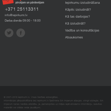
Iepirkumu izsludināšana
+371 25113311
Kāpēc izsludināt?
info@iepirkumi.lv
Kā tas darbojas?
Darba dienās 09:00 - 18:00
Kā izsludināt?
Vadība un konsultācijas
Atsauksmes
© 2007–2018 Iepirkumi.lv. Visas tiesības aizsargātas.
Informācijas pārpublicēšana bez iepirkumi.lv īpašnieka SIA Imperum atļaujas, stingri aizliegta. SIA
Imperum nenes nekādu atbildību, ja, pamatojoties uz mājas lapā atrodamo informāciju, radušies
materiāli vai citāda veida zaudējumi.