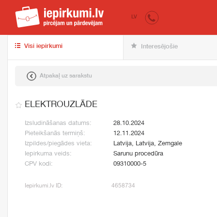
iepirkumi.lv
pir
LV
Visi iepirkumi
Interesējošie
Atpakaļ uz sarakstu
ELEKTROUZLĀDE
Izsludināšanas datums:
28.10.2024
Pieteikšanās termiņš:
12.11.2024
Izpildes/piegādes vieta:
Latvija, Latvija, Zemgale
Iepirkuma veids:
Sarunu procedūra
CPV kodi:
09310000-5
Iepirkumi.lv ID:
4658734