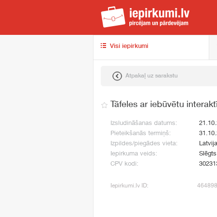
iep
Visi iepirkumi
Atpakaļ uz sarakstu
Tāfeles ar iebūvētu interak
Izsludināšanas datums:
21.10
Pieteikšanās termiņš:
31.10
Izpildes/piegādes vieta:
Latvij
Iepirkuma veids:
Slēgt
CPV kodi:
30231
Iepirkumi.lv ID:
46489