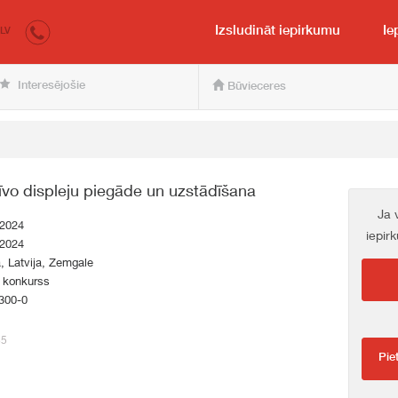
irkumi.lv
pircējam un pārdevējam
Izsludināt iepirkumu
Ie
LV
Interesējošie
Būvieceres
tīvo displeju piegāde un uzstādīšana
Ja 
.2024
iepir
.2024
a, Latvija, Zemgale
s konkurss
300-0
85
Pie