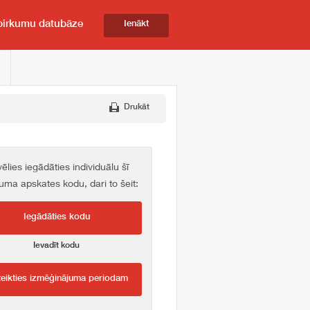
pirkumu datubāze
Ienākt
Drukāt
vēlies iegādāties individuālu šī
kuma apskates kodu, dari to šeit:
Iegādāties kodu
Ievadīt kodu
teikties izmēģinājuma periodam