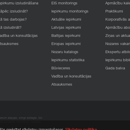
epirkumu izsludināšana
EIS monitorings
Apmācību kal
āpēc izsludināt?
Iepirkumu monitorings
Praktikumi
ā tas darbojas?
Aktuālie iepirkumi
Korporatīvās 
ā izsludināt?
Latvijas iepirkumi
Apmācību ab
adība un konsultācijas
Baltijas iepirkumi
Ziņas un aktua
tsauksmes
Eiropas iepirkumi
Nozares vaka
Nozaru katalogs
Ekspertu atbil
Iepirkumu statistika
Iepirkumu bibl
Būvieceres
Gada balva
Vadība un konsultācijas
Atsauksmes
rum atļaujas, stingri aizliegta. SIA
apā atrodamo informāciju, radušies