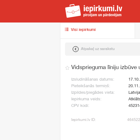
iep
Visi iepirkumi
Atpakaļ uz sarakstu
Vidsprieguma līniju izbūve
Izsludināšanas datums:
17.10
Pieteikšanās termiņš:
20.11
Izpildes/piegādes vieta:
Latvij
Iepirkuma veids:
Atklāt
CPV kodi:
45231
Iepirkumi.lv ID:
46452