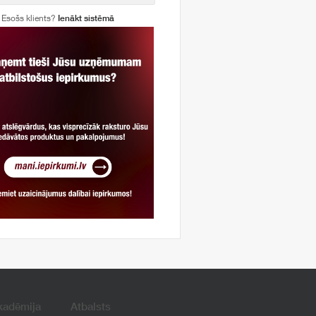
Esošs klients?
Ienākt sistēmā
kadēmija
Atbalsts