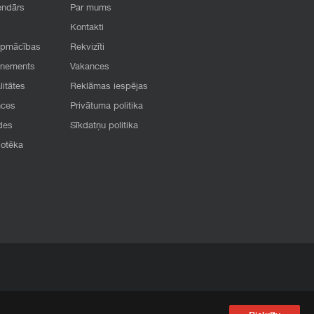
endārs
Par mums
Kontakti
apmācības
Rekvizīti
onements
Vakances
litātes
Reklāmas iespējas
nces
Privātuma politika
des
Sīkdatņu politika
iotēka