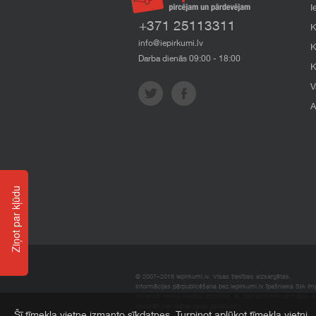
I
+371 25113311
K
info@iepirkumi.lv
K
Darba dienās 09:00 - 18:00
K
V
A
Ziņot par kļūdu
© 2007–2018 Iepirkumi.lv. Visas tiesības aizsargātas.
Informācijas pārpublicēšana bez iepirkumi.lv īpašnieka SIA Impe
Imperum nenes nekādu atbildību, ja, pamatojoties uz mājas l
materiāli vai citāda veida zaudējumi.