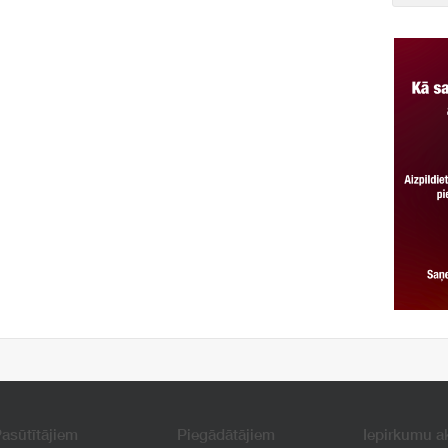
asūtītājiem
Piegādātājiem
Iepirkumu a