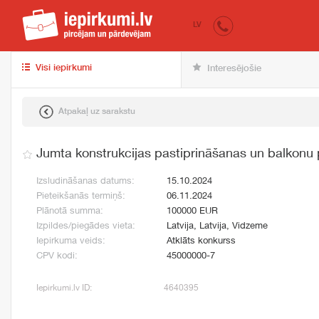
iepirkumi.lv
pir
LV
Visi iepirkumi
Interesējošie
Atpakaļ uz sarakstu
Jumta konstrukcijas pastiprināšanas un balkonu
Izsludināšanas datums:
15.10.2024
Pieteikšanās termiņš:
06.11.2024
Plānotā summa:
100000 EUR
Izpildes/piegādes vieta:
Latvija, Latvija, Vidzeme
Iepirkuma veids:
Atklāts konkurss
CPV kodi:
45000000-7
Iepirkumi.lv ID:
4640395