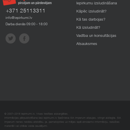
Iepirkumu izsludināšana
+371 25113311
Kāpēc izsludināt?
info@iepirkumi.lv
Kā tas darbojas?
Darba dienās 09:00 - 18:00
Kā izsludināt?
Vadība un konsultācijas
Atsauksmes
© 2007–2018 Iepirkumi.lv. Visas tiesības aizsargātas.
Informācijas pārpublicēšana bez iepirkumi.lv īpašnieka SIA Imperum atļaujas, stingri aizliegta. SIA
Imperum nenes nekādu atbildību, ja, pamatojoties uz mājas lapā atrodamo informāciju, radušies
materiāli vai citāda veida zaudējumi.