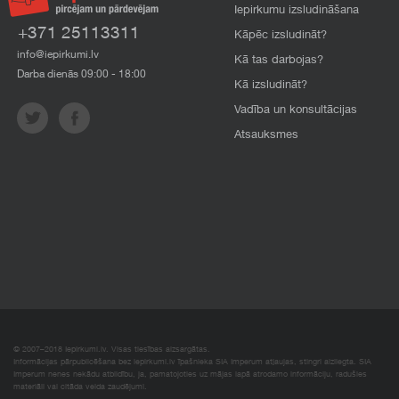
Iepirkumu izsludināšana
+371 25113311
Kāpēc izsludināt?
info@iepirkumi.lv
Kā tas darbojas?
Darba dienās 09:00 - 18:00
Kā izsludināt?
Vadība un konsultācijas
Atsauksmes
© 2007–2018 Iepirkumi.lv. Visas tiesības aizsargātas.
Informācijas pārpublicēšana bez iepirkumi.lv īpašnieka SIA Imperum atļaujas, stingri aizliegta. SIA
Imperum nenes nekādu atbildību, ja, pamatojoties uz mājas lapā atrodamo informāciju, radušies
materiāli vai citāda veida zaudējumi.