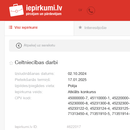
iepirkumi.lv
pir
LV
Visi iepirkumi
Interesējošie
Atpakaļ uz sarakstu
Celtniecības darbi
Izsludināšanas datums:
02.10.2024
Pieteikšanās termiņš:
17.01.2025
Izpildes/piegādes vieta:
Polija
Iepirkuma veids:
Atklāts konkurss
CPV kodi:
45000000-7, 45110000-1, 45220000-
45230000-8, 45231300-8, 45232300-
45233122-0, 45233124-4, 45233125-
71313450-4, 71351910-5, 71351914-
Iepirkumi.lv ID:
4622017