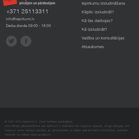
Iepirkumu izsludināšana
+371 25113311
Kāpēc izsludināt?
info@iepirkumi.lv
Kā tas darbojas?
Darba dienās 09:00 - 18:00
Kā izsludināt?
Vadība un konsultācijas
Atsauksmes
© 2007–2018 Iepirkumi.lv. Visas tiesības aizsargātas.
Informācijas pārpublicēšana bez iepirkumi.lv īpašnieka SIA Imperum atļaujas, stingri aizliegta. SIA
Imperum nenes nekādu atbildību, ja, pamatojoties uz mājas lapā atrodamo informāciju, radušies
materiāli vai citāda veida zaudējumi.