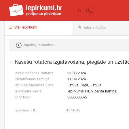
iepirkumi.lv
pir
LV
Visi iepirkumi
Interesējošie
Atpakaļ uz sarakstu
Kasešu rotatora izgatavošana, piegāde un uzstā
Izsludināšanas datums:
26.08.2024
Pieteikšanās termiņš:
11.09.2024
Izpildes/piegādes vieta:
Latvija, Rīga, Latvija
Iepirkuma veids:
Iepirkums PIL 9.panta kārtībā
CPV kodi:
38000000-5
Iepirkumi.lv ID:
4574648