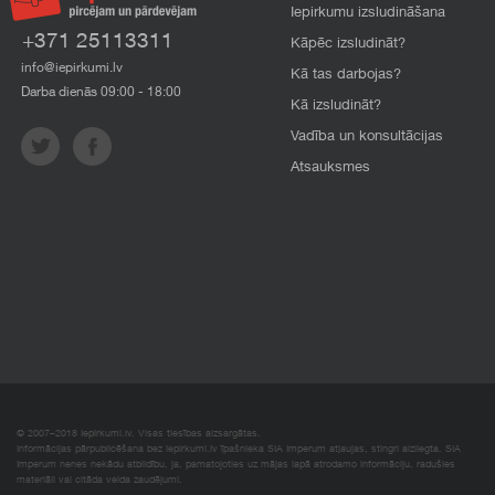
Iepirkumu izsludināšana
+371 25113311
Kāpēc izsludināt?
info@iepirkumi.lv
Kā tas darbojas?
Darba dienās 09:00 - 18:00
Kā izsludināt?
Vadība un konsultācijas
Atsauksmes
© 2007–2018 Iepirkumi.lv. Visas tiesības aizsargātas.
Informācijas pārpublicēšana bez iepirkumi.lv īpašnieka SIA Imperum atļaujas, stingri aizliegta. SIA
Imperum nenes nekādu atbildību, ja, pamatojoties uz mājas lapā atrodamo informāciju, radušies
materiāli vai citāda veida zaudējumi.