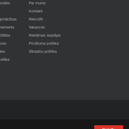
endārs
Par mums
Kontakti
apmācības
Rekvizīti
onements
Vakances
litātes
Reklāmas iespējas
nces
Privātuma politika
des
Sīkdatņu politika
iotēka