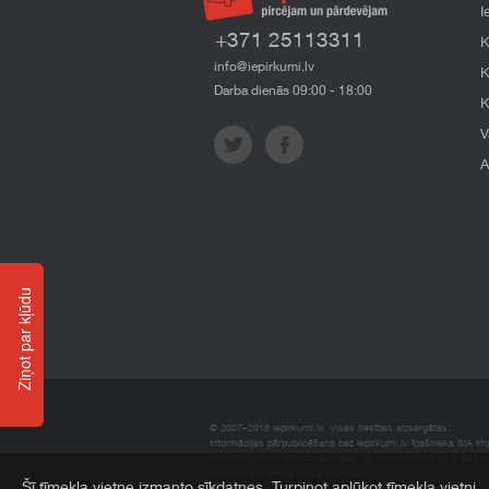
I
+371 25113311
K
info@iepirkumi.lv
K
Darba dienās 09:00 - 18:00
K
V
A
Ziņot par kļūdu
© 2007–2018 Iepirkumi.lv. Visas tiesības aizsargātas.
Informācijas pārpublicēšana bez iepirkumi.lv īpašnieka SIA Impe
Imperum nenes nekādu atbildību, ja, pamatojoties uz mājas l
materiāli vai citāda veida zaudējumi.