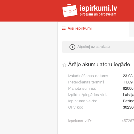
iep
Visi iepirkumi
Atpakaļ uz sarakstu
Ārējo akumulatoru iegāde
Izsludināšanas datums:
23.08
Pieteikšanās termiņš:
11.09
Plānotā summa:
82000
Izpildes/piegādes vieta:
Latvij
Iepirkuma veids:
Paziņo
CPV kodi:
30230
Iepirkumi.lv ID:
45726