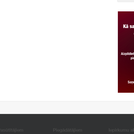
asūtītājiem
Piegādātājiem
Iepirkumu a