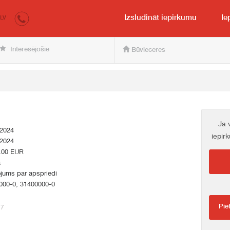
irkumi.lv
pircējam un pārdevējam
Izsludināt iepirkumu
Ie
LV
Interesējošie
Būvieceres
Ja 
.2024
iepir
.2024
.00 EUR
a
jums par apspriedi
000-0, 31400000-0
Pie
77