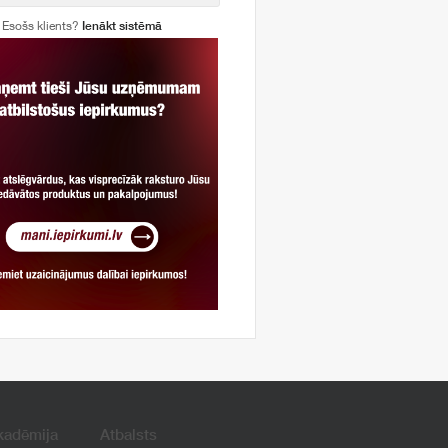
Esošs klients?
Ienākt sistēmā
kadēmija
Atbalsts