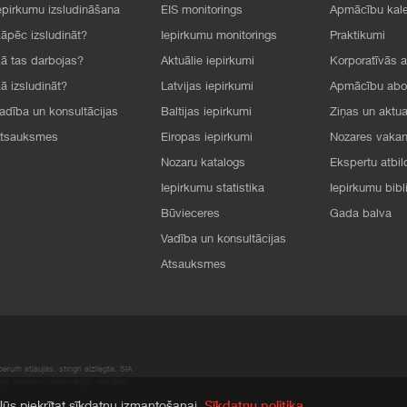
epirkumu izsludināšana
EIS monitorings
Apmācību kal
āpēc izsludināt?
Iepirkumu monitorings
Praktikumi
ā tas darbojas?
Aktuālie iepirkumi
Korporatīvās 
ā izsludināt?
Latvijas iepirkumi
Apmācību ab
adība un konsultācijas
Baltijas iepirkumi
Ziņas un aktua
tsauksmes
Eiropas iepirkumi
Nozares vaka
Nozaru katalogs
Ekspertu atbil
Iepirkumu statistika
Iepirkumu bibl
Būvieceres
Gada balva
Vadība un konsultācijas
Atsauksmes
rum atļaujas, stingri aizliegta. SIA
apā atrodamo informāciju, radušies