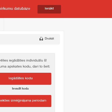
pirkumu datubāze
Ienākt
Drukāt
vēlies iegādāties individuālu šī
kuma apskates kodu, dari to šeit:
Iegādāties kodu
Ievadīt kodu
teikties izmēģinājuma periodam