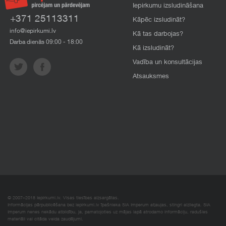
Iepirkumu izsludināšana
+371 25113311
Kāpēc izsludināt?
info@iepirkumi.lv
Kā tas darbojas?
Darba dienās 09:00 - 18:00
Kā izsludināt?
Vadība un konsultācijas
Atsauksmes
© 2007–2018 Iepirkumi.lv. Visas tiesības aizsargātas.
Informācijas pārpublicēšana bez iepirkumi.lv īpašnieka SIA Imperum atļaujas, stingri aizliegta. SIA
Imperum nenes nekādu atbildību, ja, pamatojoties uz mājas lapā atrodamo informāciju, radušies
materiāli vai citāda veida zaudējumi.