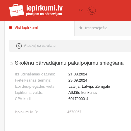
iepirkumi.lv
pir
LV
Visi iepirkumi
Interesējošie
Atpakaļ uz sarakstu
Skolēnu pārvadājumu pakalpojumu sniegšana
Izsludināšanas datums:
21.08.2024
Pieteikšanās termiņš:
23.09.2024
Izpildes/piegādes vieta:
Latvija, Latvija, Zemgale
Iepirkuma veids:
Atklāts konkurss
CPV kodi:
60172000-4
Iepirkumi.lv ID:
4570067