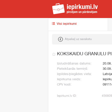
iep
Visi iepirkumi
Atpakaļ uz sarakstu
KOKSKAIDU GRANULU P
Izsludināšanas datums:
20.08
Pieteikšanās termiņš:
30.09
Izpildes/piegādes vieta:
Latvij
Iepirkuma veids:
Iepirk
CPV kodi:
09111
Iepirkumi.lv ID:
45680