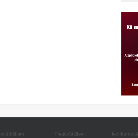
asūtītājiem
Piegādātājiem
Iepirkumu a