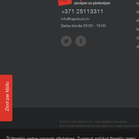
I
+371 25113311
K
info@iepirkumi.lv
K
Darba dienās 09:00 - 18:00
K
V
A
Ziņot par kļūdu
© 2007–2018 Iepirkumi.lv. Visas tiesības aizsargātas.
Informācijas pārpublicēšana bez iepirkumi.lv īpašnieka SIA Impe
Imperum nenes nekādu atbildību, ja, pamatojoties uz mājas l
materiāli vai citāda veida zaudējumi.