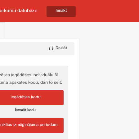
pirkumu datubāze
Ienākt
Drukāt
vēlies iegādāties individuālu šī
kuma apskates kodu, dari to šeit:
Iegādāties kodu
Ievadīt kodu
teikties izmēģinājuma periodam