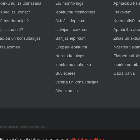
epirkumu izsludināšana
EIS monitorings
Apmācību kal
āpēc izsludināt?
Iepirkumu monitorings
Praktikumi
ā tas darbojas?
Aktuālie iepirkumi
Korporatīvās 
ā izsludināt?
Latvijas iepirkumi
Apmācību ab
adība un konsultācijas
Baltijas iepirkumi
Ziņas un aktua
tsauksmes
Eiropas iepirkumi
Nozares vaka
Nozaru katalogs
Ekspertu atbil
Iepirkumu statistika
Iepirkumu bibl
Būvieceres
Gada balva
Vadība un konsultācijas
Atsauksmes
rum atļaujas, stingri aizliegta. SIA
apā atrodamo informāciju, radušies