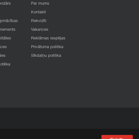
endārs
Par mums
Kontakti
apmācības
Rekvizīti
onements
Vakances
litātes
Reklāmas iespējas
nces
Privātuma politika
des
Sīkdatņu politika
iotēka