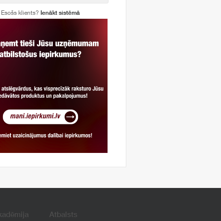
Esošs klients?
Ienākt sistēmā
kadēmija
Atbalsts