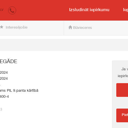
irkumi.lv
pircējam un pārdevējam
Izsludināt iepirkumu
Ie
LV
Interesējošie
Būvieceres
IEGĀDE
Ja 
.2024
iepir
.2024
a
ums PIL 9.panta kārtībā
400-4
93
Pie