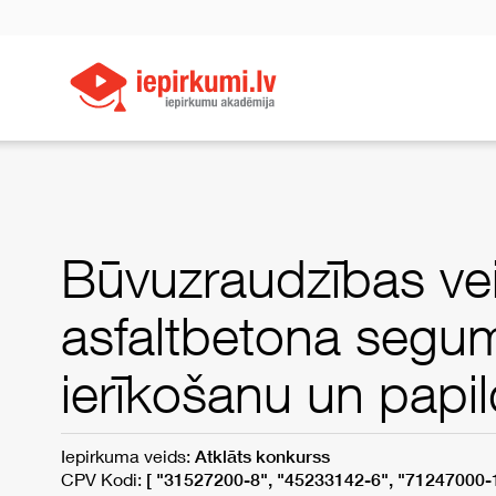
Būvuzraudzības veik
asfaltbetona segum
ierīkošanu un papi
Iepirkuma veids:
Atklāts konkurss
CPV Kodi:
[ "31527200-8", "45233142-6", "71247000-1