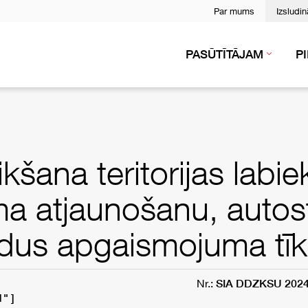
Par mums
Izsludi
PASŪTĪTĀJAM
P
šana teritorijas labie
a atjaunošanu, autos
ldus apgaismojuma tīkl
Nr.:
SIA DDZKSU 202
" ]