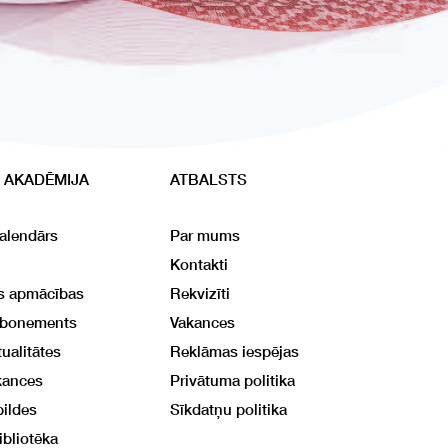
 AKADĒMIJA
ATBALSTS
alendārs
Par mums
Kontakti
ās apmācības
Rekvizīti
abonements
Vakances
ualitātes
Reklāmas iespējas
kances
Privātuma politika
bildes
Sīkdatņu politika
ibliotēka