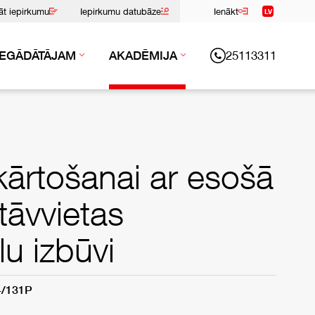
nāt iepirkumu
Iepirkumu datubāze
Ienākt
LV
25113311
IEGĀDĀTĀJAM
AKADĒMIJA
kārtošanai ar esošā
tāvvietas
u izbūvi
4/131P