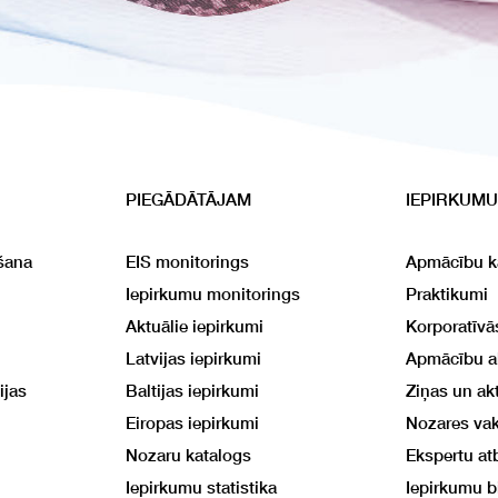
PIEGĀDĀTĀJAM
IEPIRKUMU
šana
EIS monitorings
Apmācību k
Iepirkumu monitorings
Praktikumi
Aktuālie iepirkumi
Korporatīv
Latvijas iepirkumi
Apmācību 
ijas
Baltijas iepirkumi
Ziņas un akt
Eiropas iepirkumi
Nozares va
Nozaru katalogs
Ekspertu at
Iepirkumu statistika
Iepirkumu b