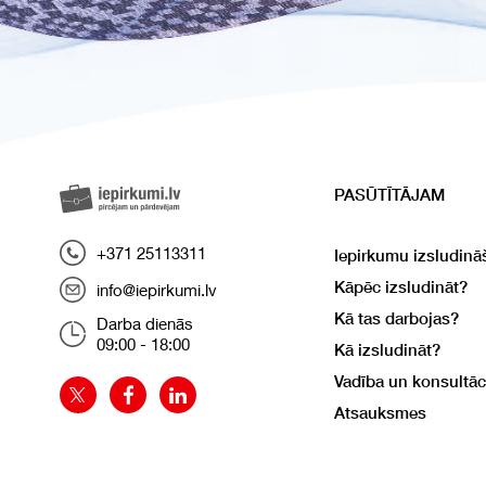
PASŪTĪTĀJAM
+371 25113311
Iepirkumu izsludinā
Kāpēc izsludināt?
info@iepirkumi.lv
Kā tas darbojas?
Darba dienās
09:00 - 18:00
Kā izsludināt?
Vadība un konsultāc
Atsauksmes