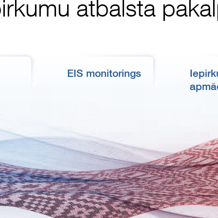
pirkumu atbalsta pak
EIS monitorings
Iepir
apmā