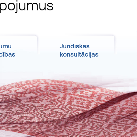
alpojumus
kumu
Juridiskās
cības
konsultācijas