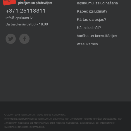
Iepirkumu izsludināšana
+371 25113311
Kāpēc izsludināt?
info@iepirkumi.lv
Kā tas darbojas?
Darba dienās 09:00 - 18:00
Kā izsludināt?
Vadība un konsultācijas
Atsauksmes
© 2007–2016 Iepirkumi.lv. Visos teisės saugomos.
Informaciją perpublikuoti be iepirkumi.lv savininko SIA „Imperum“ leidimo griežtai draudžiama. SIA
„Imperum“ neatsako už materialinius arba kitokius nuostolius, atsiradusius dėl internetinėje
svetainėje pateiktos informacijos.