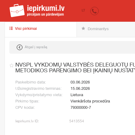
iepirkumi.lv
Pirk
LT
Visi pirkimai
Dominantys
Atgal į sąrašą
NVSPL VYKDOMŲ VALSTYBĖS DELEGUOTŲ FU
METODIKOS PARENGIMO BEI ĮKAINIŲ NUST
Paskelbimo data:
03.06.2026
Užsiregistravimo terminas:
15.06.2026
Vykdymo/pristatymo vieta:
Lietuva
Pirkimo tipas:
Vienkāršota procedūra
CPV kodai:
79300000-7
Iepirkumi.lv ID:
5413554