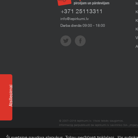
I
+371 25113311
K
info@iepirkumi.lv
K
Darba dienās 09:00 - 18:00
K
V
A
Atsiliepimai
© 2007–2016 Iepirkumi.lv. Visos teisės saugomos.
Informaciją perpublikuoti be iepirkumi.lv savininko SIA „Imper
„Imperum“ neatsako už materialinius arba kitokius nuostolius, 
svetainėje pateiktos informacijos.