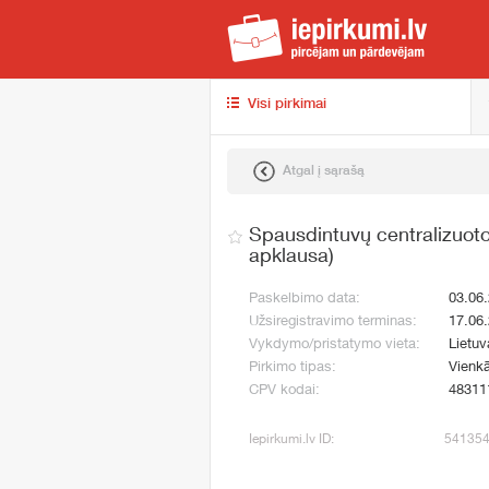
iep
Visi pirkimai
Atgal į sąrašą
Spausdintuvų centralizuoto
apklausa)
Paskelbimo data:
03.06
Užsiregistravimo terminas:
17.06
Vykdymo/pristatymo vieta:
Lietuv
Pirkimo tipas:
Vienk
CPV kodai:
48311
Iepirkumi.lv ID:
54135