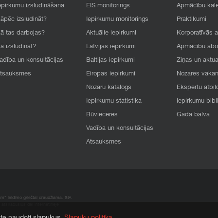
epirkumu izsludināšana
EIS monitorings
Apmācību kal
āpēc izsludināt?
Iepirkumu monitorings
Praktikumi
ā tas darbojas?
Aktuālie iepirkumi
Korporatīvās 
ā izsludināt?
Latvijas iepirkumi
Apmācību ab
adība un konsultācijas
Baltijas iepirkumi
Ziņas un aktua
tsauksmes
Eiropas iepirkumi
Nozares vaka
Nozaru katalogs
Ekspertu atbil
Iepirkumu statistika
Iepirkumu bibl
Būvieceres
Gada balva
Vadība un konsultācijas
Atsauksmes
um“ leidimo griežtai draudžiama. SIA
atsiradusius dėl internetinėje