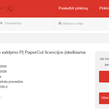
irkumi.lv
Pirkėjui ir pardavėjui
Paskelbti pirkimą
Pirki
LT
Dominantys
Statybos idėja
 valdymo PĮ PaperCut licencijos (skelbiama
Jei no
pe
.2026
.2026
a
āršota procedūra
100-2
41
Užsir