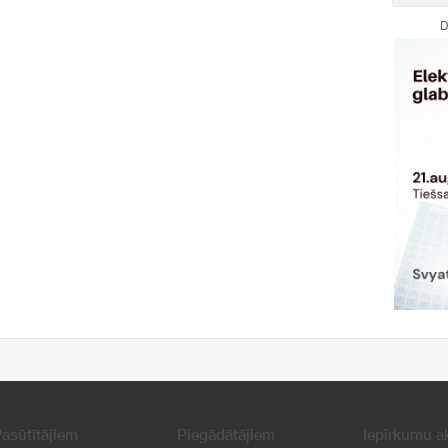
D
asūtītājiem
Piegādātājiem
Iepirkumu a