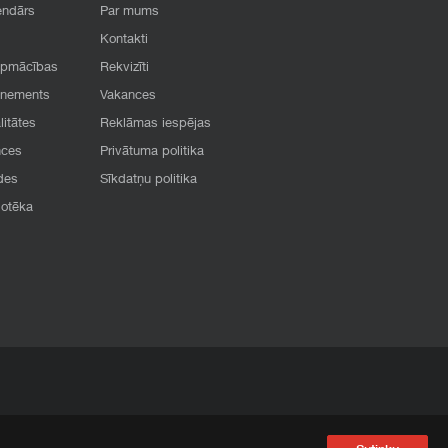
endārs
Par mums
Kontakti
apmācības
Rekvizīti
onements
Vakances
litātes
Reklāmas iespējas
nces
Privātuma politika
des
Sīkdatņu politika
iotēka