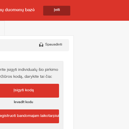
mų duomenų bazė
Įeiti
Spausdinti
rite įsigyti individualų šio pirkimo
ržiūros kodą, darykite tai čia:
Įsigyti kodą
Ievadīt kodu
egistruoti bandomajam laikotarpiui