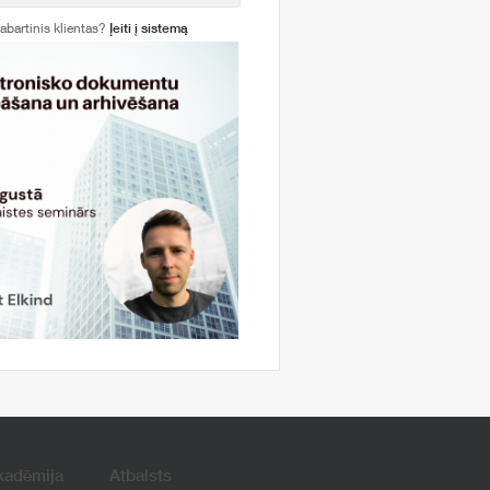
abartinis klientas?
Įeiti į sistemą
kadēmija
Atbalsts