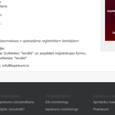
s
teris
m
22
 bezmaksas ir apskatāma reģistrētiem lietotājiem.
ja:
a:
Izvēlieties "Ienākt" un aizpildiet reģistrācijas formu.
vēlieties "Ienākt"
1
;
info@iepirkumi.lv
asūtītājiem
Piegādātājiem
Iepirkumu a
epirkumu izsludināšana
EIS monitorings
Apmācību kal
āpēc izsludināt?
Iepirkumu monitorings
Praktikumi