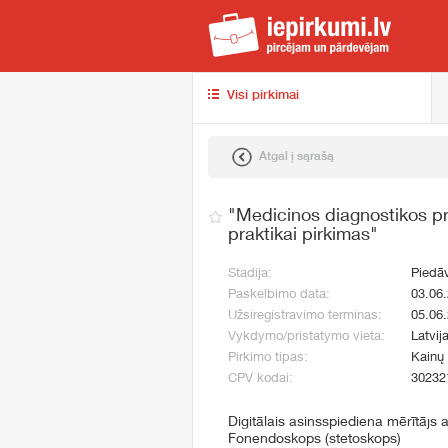
iep
Visi pirkimai
Atgal į sąrašą
"Medicinos diagnostikos pri
praktikai pirkimas"
Stadija:
Piedā
Paskelbimo data:
03.06
Užsiregistravimo terminas:
05.06
Vykdymo/pristatymo vieta:
Latvij
Pirkimo tipas:
Kainų 
CPV kodai:
30232
Digitālais asinsspiediena mērītājs
Fonendoskops (stetoskops)