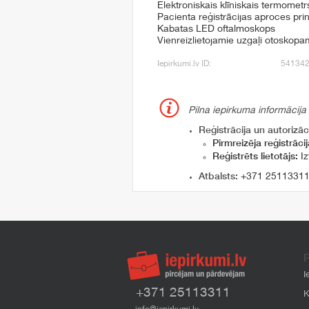
Elektroniskais klīniskais termometr
Pacienta reģistrācijas aproces prin
Kabatas LED oftalmoskops
Vienreizlietojamie uzgaļi otoskopa
Iepirkumi.lv ID:
54134
Pilna iepirkuma informācija
Reģistrācija un autorizāci
Pirmreizēja reģistrācij
Reģistrēts lietotājs:
Iz
Atbalsts:
+371 2511331
P
I
+371 25113311
K