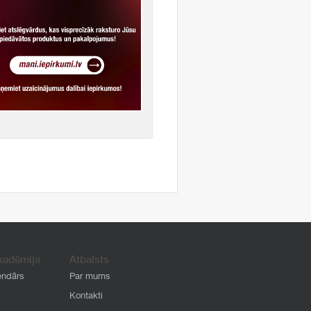
kadēmija
Atbalsts
endārs
Par mums
Kontakti