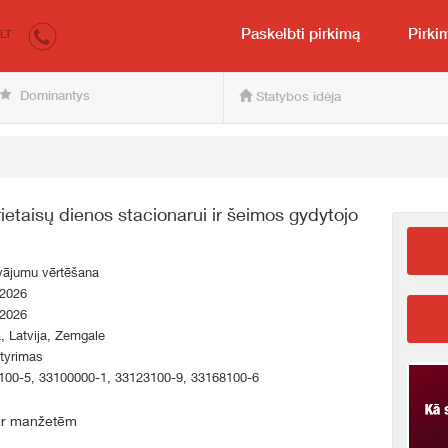
irkumi.lv
Pirkėjui ir pardavėjui
Paskelbti pirkimą
Pirki
LT
Dominantys
Statybos idėja
etaisų dienos stacionarui ir šeimos gydytojo
vājumu vērtēšana
.2026
.2026
a, Latvija, Zemgale
tyrimas
100-5, 33100000-1, 33123100-9, 33168100-6
 ar manžetēm