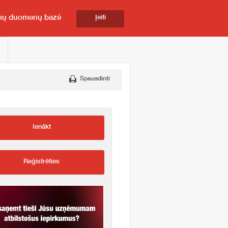
mų duomenų bazė
Įeiti
Spausdinti
Ienākt
Reģistrēties