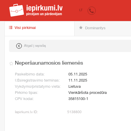
iepirkumi.lv
Pirk
LT
Visi pirkimai
Dominantys
Atgal į sąrašą
Neperšaunamosios liemenės
Paskelbimo data:
05.11.2025
Užsiregistravimo terminas:
11.11.2025
Vykdymo/pristatymo vieta:
Lietuva
Pirkimo tipas:
Vienkāršota procedūra
CPV kodai:
35815100-1
Iepirkumi.lv ID:
5138800