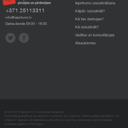
Iepirkumu izsludināšana
+371 25113311
Kāpēc izsludināt?
info@iepirkumi.lv
Kā tas darbojas?
Darba dienās 09:00 - 18:00
Kā izsludināt?
Vadība un konsultācijas
Atsauksmes
© 2007–2016 Iepirkumi.lv. Visos teisės saugomos.
Informaciją perpublikuoti be iepirkumi.lv savininko SIA „Imperum“ leidimo griežtai draudžiama. SIA
„Imperum“ neatsako už materialinius arba kitokius nuostolius, atsiradusius dėl internetinėje
svetainėje pateiktos informacijos.