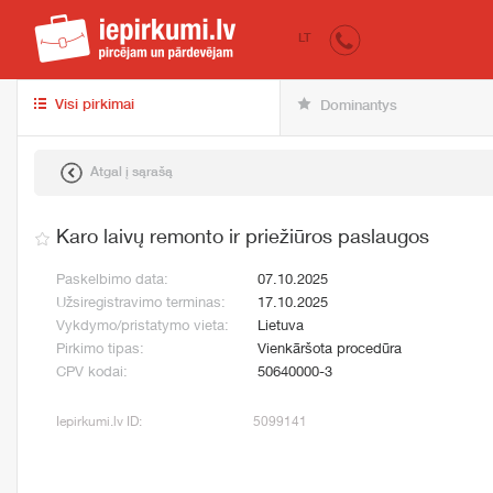
iepirkumi.lv
Pirk
LT
Visi pirkimai
Dominantys
Atgal į sąrašą
Karo laivų remonto ir priežiūros paslaugos
Paskelbimo data:
07.10.2025
Užsiregistravimo terminas:
17.10.2025
Vykdymo/pristatymo vieta:
Lietuva
Pirkimo tipas:
Vienkāršota procedūra
CPV kodai:
50640000-3
Iepirkumi.lv ID:
5099141