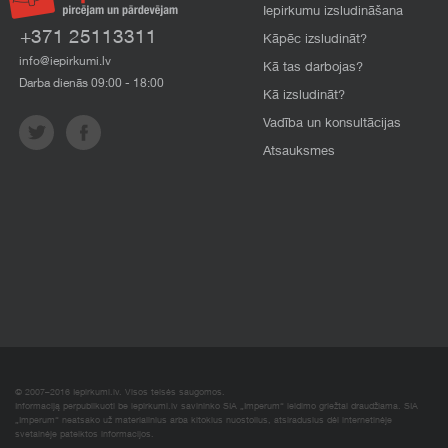
Iepirkumu izsludināšana
+371 25113311
Kāpēc izsludināt?
info@iepirkumi.lv
Kā tas darbojas?
Darba dienās 09:00 - 18:00
Kā izsludināt?
Vadība un konsultācijas
Atsauksmes
© 2007–2016 Iepirkumi.lv. Visos teisės saugomos.
Informaciją perpublikuoti be iepirkumi.lv savininko SIA „Imperum“ leidimo griežtai draudžiama. SIA
„Imperum“ neatsako už materialinius arba kitokius nuostolius, atsiradusius dėl internetinėje
svetainėje pateiktos informacijos.