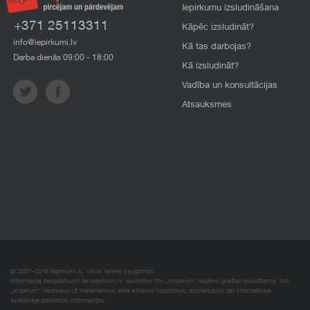
Iepirkumu izsludināšana
+371 25113311
Kāpēc izsludināt?
info@iepirkumi.lv
Kā tas darbojas?
Darba dienās 09:00 - 18:00
Kā izsludināt?
Vadība un konsultācijas
Atsauksmes
© 2007–2016 Iepirkumi.lv. Visos teisės saugomos.
Informaciją perpublikuoti be iepirkumi.lv savininko SIA „Imperum“ leidimo griežtai draudžiama. SIA
„Imperum“ neatsako už materialinius arba kitokius nuostolius, atsiradusius dėl internetinėje
svetainėje pateiktos informacijos.