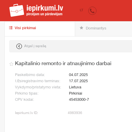
iepirkumi.lv
Pirk
LT
Visi pirkimai
Dominantys
Atgal į sąrašą
Kapitalinio remonto ir atnaujinimo darbai
Paskelbimo data:
04.07.2025
Užsiregistravimo terminas:
17.07.2025
Vykdymo/pristatymo vieta:
Lietuva
Pirkimo tipas:
Pirkiniai
CPV kodai:
45453000-7
Iepirkumi.lv ID:
4983936