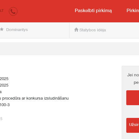
irkumi.lv
Pirkėjui ir pardavėjui
Paskelbti pirkimą
Pirki
LT
Dominantys
Statybos idėja
Jei no
.2025
pe
.2025
a
 procedūra ar konkursa izsludināšanu
100-3
35
Užsir