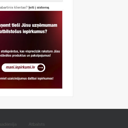
abartinis klientas?
Įeiti į sistemą
kadēmija
Atbalsts