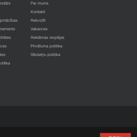
endārs
Par mums
Kontakti
apmācības
Rekvizīti
onements
Vakances
litātes
Reklāmas iespējas
nces
Privātuma politika
des
Sīkdatņu politika
iotēka