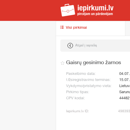
iep
Visi pirkimai
Atgal į sąrašą
Gaisrų gesinimo žarnos
Paskelbimo data:
04.07
Užsiregistravimo terminas:
15.07
Vykdymo/pristatymo vieta:
Lietuv
Pirkimo tipas:
Sarunu
CPV kodai:
44482
Iepirkumi.lv ID:
49839