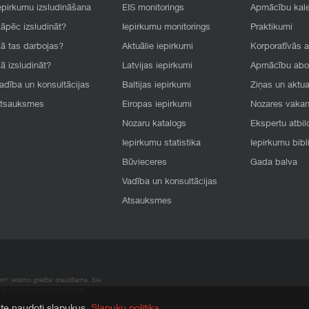
epirkumu izsludināšana
EIS monitorings
Apmācību kal
āpēc izsludināt?
Iepirkumu monitorings
Praktikumi
ā tas darbojas?
Aktuālie iepirkumi
Korporatīvās 
ā izsludināt?
Latvijas iepirkumi
Apmācību ab
adība un konsultācijas
Baltijas iepirkumi
Ziņas un aktua
tsauksmes
Eiropas iepirkumi
Nozares vaka
Nozaru katalogs
Ekspertu atbil
Iepirkumu statistika
Iepirkumu bibl
Būvieceres
Gada balva
Vadība un konsultācijas
Atsauksmes
um“ leidimo griežtai draudžiama. SIA
atsiradusius dėl internetinėje