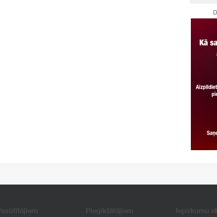
D
asūtītājiem
Piegādātājiem
Iepirkumu a