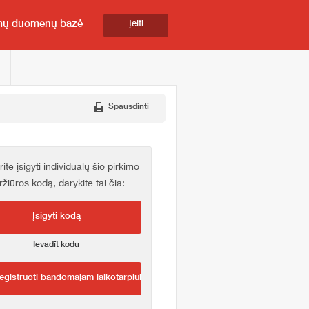
mų duomenų bazė
Įeiti
Spausdinti
rite įsigyti individualų šio pirkimo
ržiūros kodą, darykite tai čia:
Įsigyti kodą
Ievadīt kodu
egistruoti bandomajam laikotarpiui