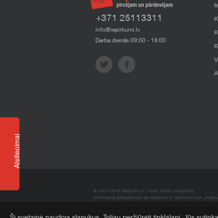
I
+371 25113311
K
info@iepirkumi.lv
K
Darba dienās 09:00 - 18:00
K
V
A
Atsiliepimai
© 2007–2016 Iepirkumi.lv. Visos teisės saugomos.
Informaciją perpublikuoti be iepirkumi.lv savininko SIA „Imper
„Imperum“ neatsako už materialinius arba kitokius nuostolius, 
svetainėje pateiktos informacijos.