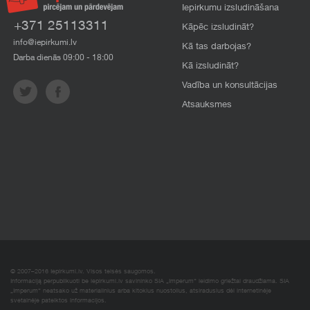
Iepirkumu izsludināšana
+371 25113311
Kāpēc izsludināt?
info@iepirkumi.lv
Kā tas darbojas?
Darba dienās 09:00 - 18:00
Kā izsludināt?
Vadība un konsultācijas
Atsauksmes
© 2007–2016 Iepirkumi.lv. Visos teisės saugomos.
Informaciją perpublikuoti be iepirkumi.lv savininko SIA „Imperum“ leidimo griežtai draudžiama. SIA
„Imperum“ neatsako už materialinius arba kitokius nuostolius, atsiradusius dėl internetinėje
svetainėje pateiktos informacijos.