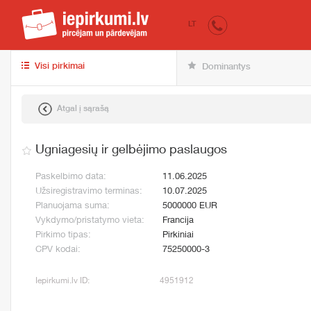
iepirkumi.lv
Pirk
LT
Visi pirkimai
Dominantys
Atgal į sąrašą
Ugniagesių ir gelbėjimo paslaugos
Paskelbimo data:
11.06.2025
Užsiregistravimo terminas:
10.07.2025
Planuojama suma:
5000000 EUR
Vykdymo/pristatymo vieta:
Francija
Pirkimo tipas:
Pirkiniai
CPV kodai:
75250000-3
Iepirkumi.lv ID:
4951912