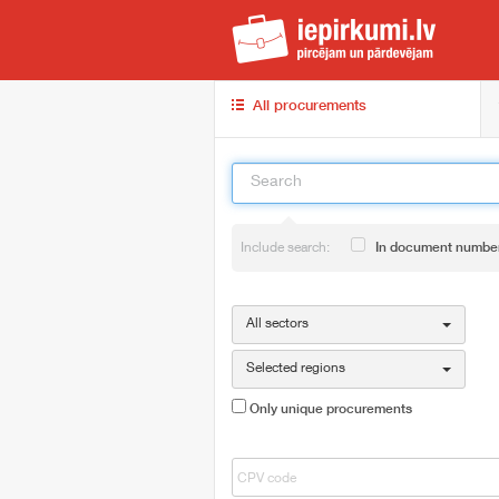
iep
All procurements
Include search:
In document numbe
All sectors
Selected regions
Only unique procurements