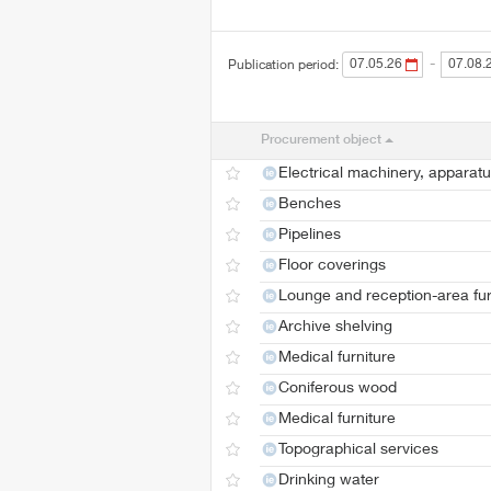
-
Publication period:
Procurement object
Electrical machinery, apparat
Benches
Pipelines
Floor coverings
Lounge and reception-area fur
Archive shelving
Medical furniture
Coniferous wood
Medical furniture
Topographical services
Drinking water