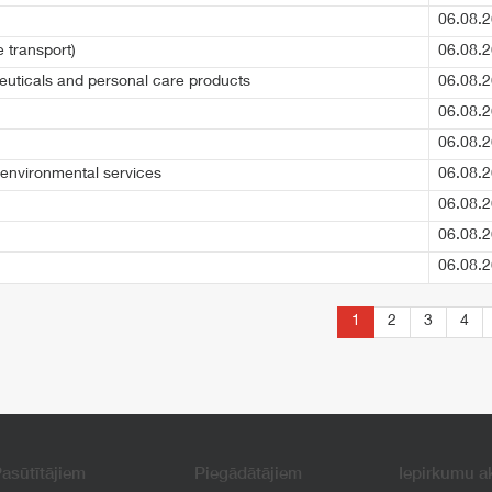
06.08.2
e transport)
06.08.2
uticals and personal care products
06.08.2
06.08.2
06.08.2
environmental services
06.08.2
06.08.2
06.08.2
06.08.2
1
2
3
4
asūtītājiem
Piegādātājiem
Iepirkumu a