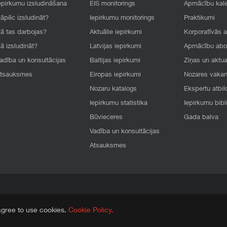
epirkumu izsludināšana
EIS monitorings
Apmācību kal
āpēc izsludināt?
Iepirkumu monitorings
Praktikumi
ā tas darbojas?
Aktuālie iepirkumi
Korporatīvās 
ā izsludināt?
Latvijas iepirkumi
Apmācību ab
adība un konsultācijas
Baltijas iepirkumi
Ziņas un aktua
tsauksmes
Eiropas iepirkumi
Nozares vaka
Nozaru katalogs
Ekspertu atbil
Iepirkumu statistika
Iepirkumu bibl
Būvieceres
Gada balva
Vadība un konsultācijas
Atsauksmes
agree to use cookies.
Cookie Policy.