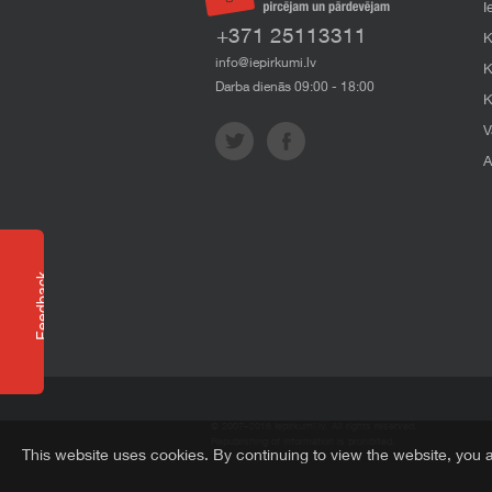
I
+371 25113311
K
info@iepirkumi.lv
K
Darba dienās 09:00 - 18:00
K
V
A
Feedback
© 2007–2016 Iepirkumi.lv. All rights reserved.
Republishing of information is prohibited.
This website uses cookies. By continuing to view the website, you 