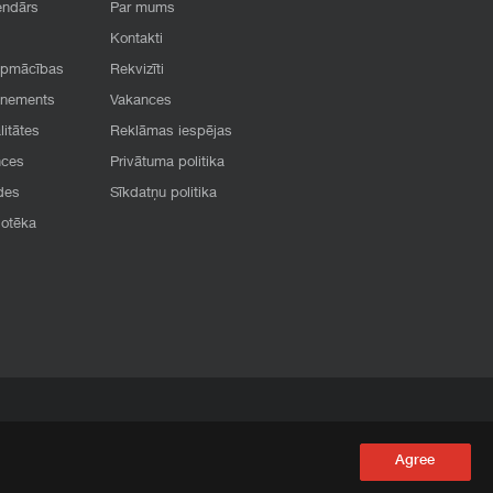
endārs
Par mums
Kontakti
apmācības
Rekvizīti
onements
Vakances
litātes
Reklāmas iespējas
nces
Privātuma politika
des
Sīkdatņu politika
iotēka
Agree