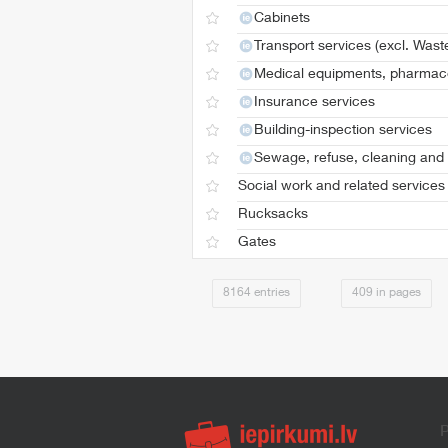
Cabinets
Transport services (excl. Wast
Medical equipments, pharmace
Insurance services
Building-inspection services
Sewage, refuse, cleaning and 
Social work and related services
Rucksacks
Gates
8164 entries
409 in pages
P