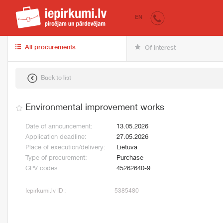
iepirkumi.lv
for 
EN
All procurements
Of interest
Back to list
Environmental improvement works
Date of announcement:
13.05.2026
Application deadline:
27.05.2026
Place of execution/delivery:
Lietuva
Type of procurement:
Purchase
CPV codes:
45262640-9
Iepirkumi.lv ID :
5385480