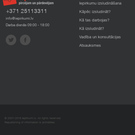
Iepirkumu izsludināšana
+371 25113311
Kāpēc izsludināt?
info@iepirkumi.lv
Kā tas darbojas?
Darba dienās 09:00 - 18:00
Kā izsludināt?
Vadība un konsultācijas
Atsauksmes
© 2007–2016 Iepirkumi.lv. All rights reserved.
Republishing of information is prohibited.