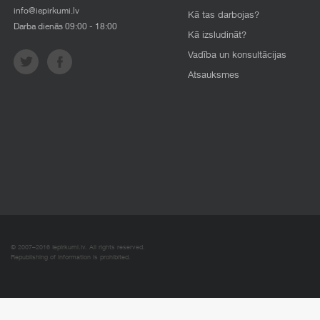
info@iepirkumi.lv
Kā tas darbojas?
Darba dienās 09:00 - 18:00
Kā izsludināt?
Vadība un konsultācijas
Atsauksmes
© 2007–2016 Iepirkumi.lv. All rights reserved.
Republishing of information is prohibited.