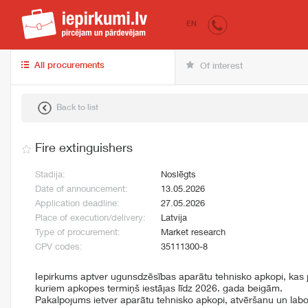
iepirkumi.lv
for 
EN
All procurements
Of interest
Back to list
Fire extinguishers
Stadija:
Noslēgts
Date of announcement:
13.05.2026
Application deadline:
27.05.2026
Place of execution/delivery:
Latvija
Type of procurement:
Market research
CPV codes:
35111300-8
Iepirkums aptver ugunsdzēsības aparātu tehnisko apkopi, kas 
kuriem apkopes termiņš iestājas līdz 2026. gada beigām.
Pakalpojums ietver aparātu tehnisko apkopi, atvēršanu un labo