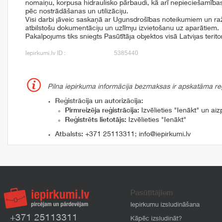
nomaiņu, korpusa hidraulisko pārbaudi, kā arī nepieciešamība
pēc nostrādāšanas un utilizāciju.
Visi darbi jāveic saskaņā ar Ugunsdrošības noteikumiem un ra
atbilstošu dokumentāciju un uzlīmju izvietošanu uz aparātiem.
Pakalpojums tiks sniegts Pasūtītāja objektos visā Latvijas teritor
Iepirkumi.lv ID :
5385440
Pilna iepirkuma informācija bezmaksas ir apskatāma reģi
Reģistrācija un autorizācija:
Pirmreizēja reģistrācija:
Izvēlieties "Ienākt" un aizp
Reģistrēts lietotājs:
Izvēlieties "Ienākt"
Atbalsts:
+371 25113311
;
info@iepirkumi.lv
Pasūtītājiem
Iepirkumu izsludināšana
+371 25113311
Kāpēc izsludināt?