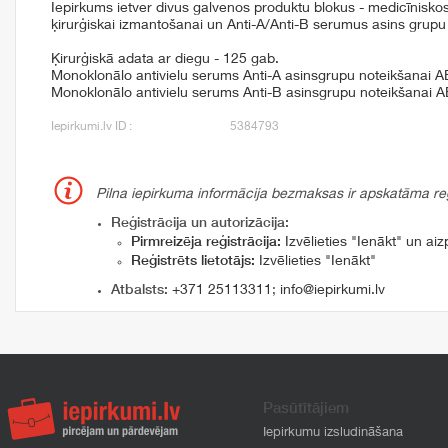
Iepirkums ietver divus galvenos produktu blokus - medicīnisko
ķirurģiskai izmantošanai un Anti-A/Anti-B serumus asins grupu 
Ķirurģiskā adata ar diegu - 125 gab.
Monoklonālo antivielu serums Anti-A asinsgrupu noteikšanai A
Monoklonālo antivielu serums Anti-B asinsgrupu noteikšanai A
Iepirkumi.lv ID :
5384793
Pilna iepirkuma informācija bezmaksas ir apskatāma reģi
Reģistrācija un autorizācija:
Pirmreizēja reģistrācija:
Izvēlieties "Ienākt" un aizp
Reģistrēts lietotājs:
Izvēlieties "Ienākt"
Atbalsts:
+371 25113311
;
info@iepirkumi.lv
Pasūtītājiem
Iepirkumu izsludināšana