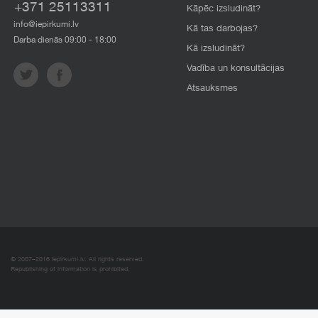
+371 25113311
Kāpēc izsludināt?
info@iepirkumi.lv
Kā tas darbojas?
Darba dienās 09:00 - 18:00
Kā izsludināt?
Vadība un konsultācijas
Atsauksmes
© 2007–2016 Iepirkumi.lv. All rights reserved.
Republishing of information is prohibited.