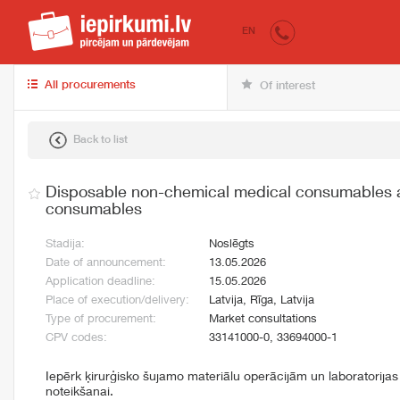
iepirkumi.lv
for 
EN
All procurements
Of interest
Back to list
Disposable non-chemical medical consumables 
consumables
Stadija:
Noslēgts
Date of announcement:
13.05.2026
Application deadline:
15.05.2026
Place of execution/delivery:
Latvija, Rīga, Latvija
Type of procurement:
Market consultations
CPV codes:
33141000-0, 33694000-1
Iepērk ķirurģisko šujamo materiālu operācijām un laboratorija
noteikšanai.