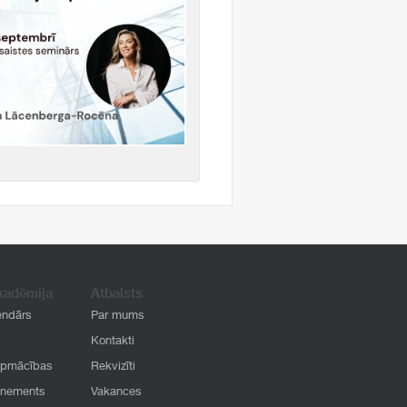
kadēmija
Atbalsts
endārs
Par mums
Kontakti
apmācības
Rekvizīti
onements
Vakances