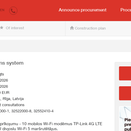
irkumi.lv
for the buyer and seller
Announce procurement
Proc
EN
Of interest
Construction plan
ons system
gts
.2026
.2026
0 EUR
a, Rīga, Latvija
 consultations
000-1, 32522000-8, 32552410-4
 aprīkojumu - 10 mobilos Wi-Fi modēmus TP-Link 4G LTE
ivjoslu Wi-Fi 5 maršrutētājus.