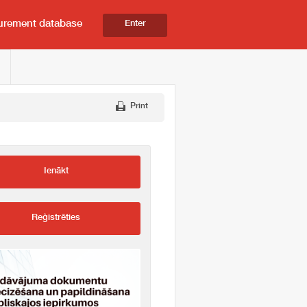
urement database
Enter
Print
Ienākt
Reģistrēties