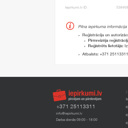
Iepirkumi.lv ID :
53846
Pilna iepirkuma informācija
Reģistrācija un autorizāci
Pirmreizēja reģistrācij
Reģistrēts lietotājs:
Iz
Atbalsts:
+371 2511331
P
I
+371 25113311
K
info@iepirkumi.lv
K
Darba dienās 09:00 - 18:00
K