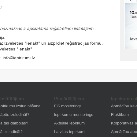
93
 bezmaksas ir apskatāma reģistrētiem lietotājiem.
ja:
a:
Izvēlieties "Ienākt" un aizpildiet reģistrācijas formu.
vēlieties "Ienākt"
1
;
info@iepirkumi.lv
asūtītājiem
Piegādātājiem
Iepirkumu a
epirkumu izsludināšana
EIS monitorings
Apmācību kal
āpēc izsludināt?
Iepirkumu monitorings
Praktikumi
ā tas darbojas?
Aktuālie iepirkumi
Korporatīvās 
ā izsludināt?
Latvijas iepirkumi
Apmācību ab