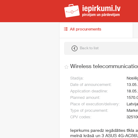
iep
All procurements
Back to list
Wireless telecommunicati
Stadija:
Noslē
Date of announcement:
13.05
Application deadline:
18.05
Planned amount:
1570.
Place of execution/delivery:
Latvij
Type of procurement:
Market
CPV codes:
32510
Iepirkums paredz iegādāties tīkla
melnā krāsā un 3 ASUS 4G-AC86U d