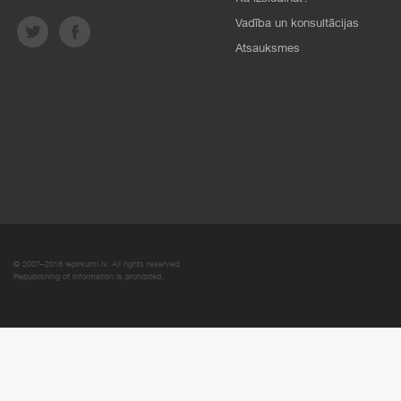
Vadība un konsultācijas
Atsauksmes
© 2007–2016 Iepirkumi.lv. All rights reserved.
Republishing of information is prohibited.