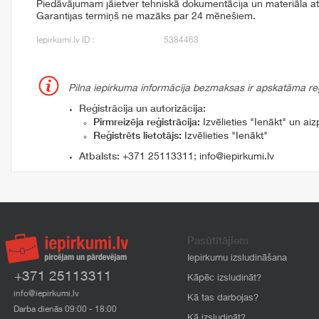
Piedāvājumam jāietver tehniskā dokumentācija un materiāla atbi
Garantijas termiņš ne mazāks par 24 mēnešiem.
Iepirkumi.lv ID :
5384463
Pilna iepirkuma informācija bezmaksas ir apskatāma reģi
Reģistrācija un autorizācija:
Pirmreizēja reģistrācija:
Izvēlieties "Ienākt" un aizp
Reģistrēts lietotājs:
Izvēlieties "Ienākt"
Atbalsts:
+371 25113311
;
info@iepirkumi.lv
Pasūtītājiem
Iepirkumu izsludināšana
+371 25113311
Kāpēc izsludināt?
info@iepirkumi.lv
Kā tas darbojas?
Darba dienās 09:00 - 18:00
Kā izsludināt?