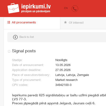
iepirkumi.lv
for 
EN
All procurements
Of interest
Back to list
Signal posts
Stadija:
Noslēgts
Date of announcement:
13.05.2026
Application deadline:
27.05.2026
Place of execution/delivery:
Latvija, Latvija, Zemgale
Type of procurement:
Market research
CPV codes:
34942100-3
Iepirkums paredz 625 signālstabiņu ar baltu uzlīmi piegādi atbi
LVS 77-3.
Preces jāpiegādā pilnā apjomā Jelgavā, Jaunais ceļš 6.