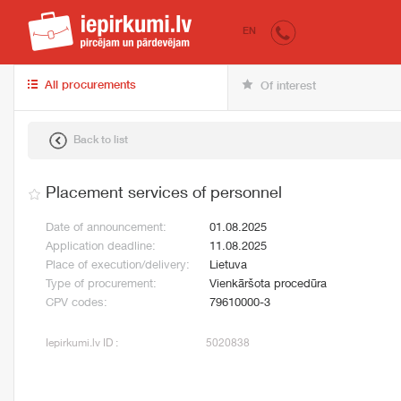
iepirkumi.lv
for 
EN
All procurements
Of interest
Back to list
Placement services of personnel
Date of announcement:
01.08.2025
Application deadline:
11.08.2025
Place of execution/delivery:
Lietuva
Type of procurement:
Vienkāršota procedūra
CPV codes:
79610000-3
Iepirkumi.lv ID :
5020838