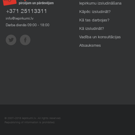
Iepirkumu izsludināšana
+371 25113311
Kāpēc izsludināt?
info@iepirkumi.lv
Kā tas darbojas?
Darba dienās 09:00 - 18:00
Kā izsludināt?
Vadība un konsultācijas
Atsauksmes
© 2007–2016 Iepirkumi.lv. All rights reserved.
Republishing of information is prohibited.