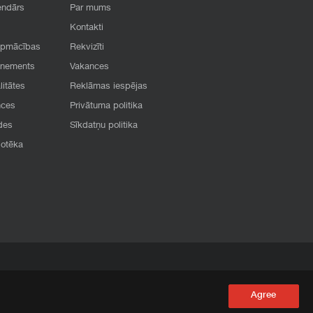
endārs
Par mums
Kontakti
apmācības
Rekvizīti
onements
Vakances
litātes
Reklāmas iespējas
nces
Privātuma politika
des
Sīkdatņu politika
iotēka
Agree