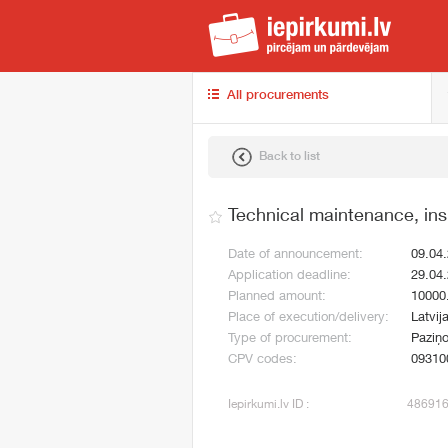
iep
All procurements
Back to list
Technical maintenance, ins
Date of announcement:
09.04
Application deadline:
29.04
Planned amount:
10000
Place of execution/delivery:
Latvij
Type of procurement:
Paziņo
CPV codes:
09310
Iepirkumi.lv ID :
48691