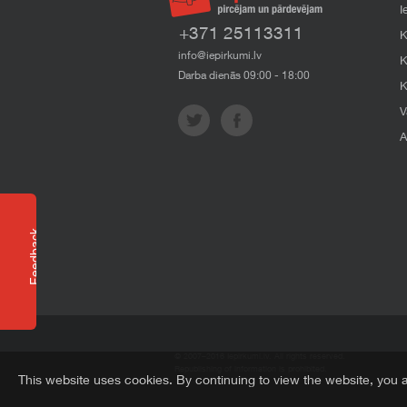
I
+371 25113311
K
info@iepirkumi.lv
K
Darba dienās 09:00 - 18:00
K
V
A
Feedback
© 2007–2016 Iepirkumi.lv. All rights reserved.
Republishing of information is prohibited.
This website uses cookies. By continuing to view the website, you 