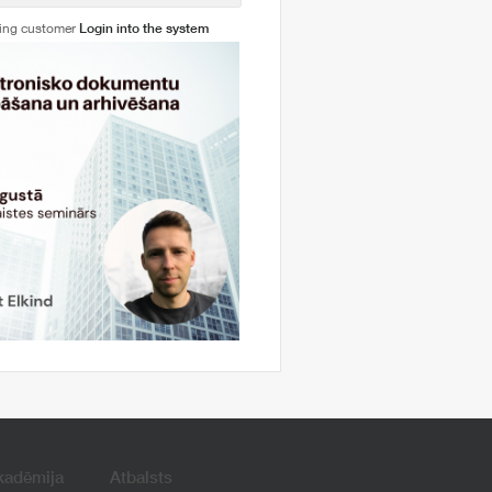
ting customer
Login into the system
kadēmija
Atbalsts