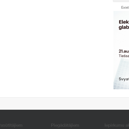
Exis
asūtītājiem
Piegādātājiem
Iepirkumu a