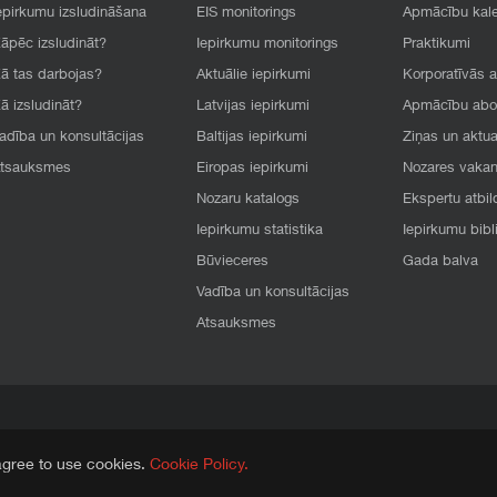
epirkumu izsludināšana
EIS monitorings
Apmācību kal
āpēc izsludināt?
Iepirkumu monitorings
Praktikumi
ā tas darbojas?
Aktuālie iepirkumi
Korporatīvās 
ā izsludināt?
Latvijas iepirkumi
Apmācību ab
adība un konsultācijas
Baltijas iepirkumi
Ziņas un aktua
tsauksmes
Eiropas iepirkumi
Nozares vaka
Nozaru katalogs
Ekspertu atbil
Iepirkumu statistika
Iepirkumu bibl
Būvieceres
Gada balva
Vadība un konsultācijas
Atsauksmes
agree to use cookies.
Cookie Policy.