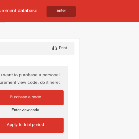
urement database
Enter
Print
ou want to purchase a personal
urement view code, do it here:
Purchase a code
Enter view code
Apply to trial period