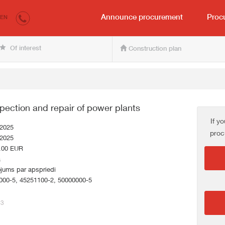
irkumi.lv
for the buyer and seller
Announce procurement
Proc
EN
Of interest
Construction plan
pection and repair of power plants
If y
.2025
proc
.2025
.00 EUR
a
jums par apspriedi
000-5, 45251100-2, 50000000-5
63