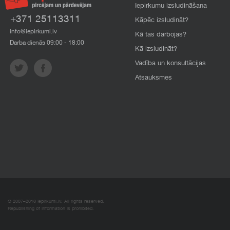
Iepirkumu izsludināšana
+371 25113311
Kāpēc izsludināt?
info@iepirkumi.lv
Kā tas darbojas?
Darba dienās 09:00 - 18:00
Kā izsludināt?
Vadība un konsultācijas
Atsauksmes
© 2007–2016 Iepirkumi.lv. All rights reserved.
Republishing of information is prohibited.