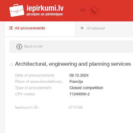
iepirkumi.lv
for 
EN
All procurements
Of interest
Back to list
Architectural, engineering and planning services
Date of announcement:
09.12.2024
Place of execution/delivery:
Francija
Type of procurement:
Closed competition
CPV codes:
71240000-2
Iepirkumi.lv ID :
4710186