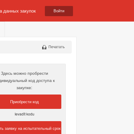
а данных закупок
Войти
Печатать
Здесь можно пробрести
дивидуальный код доступа к
закупке:
Приобрести код
Ievadīt kodu
ть заявку на испытательный срок