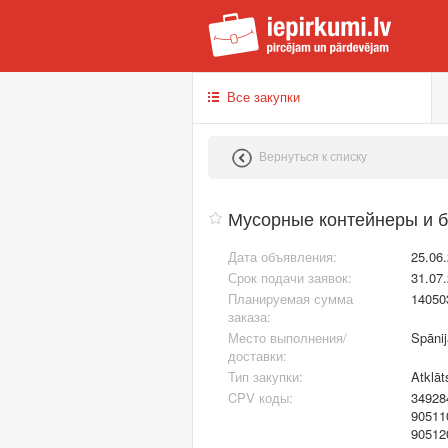
iep
Все закупки
Вернуться к списку
Мусорные контейнеры и б
Дата объявления:
25.06
Срок подачи заявок:
31.07
Планируемая сумма
14050
заказа:
Место выполнения/
Spānij
доставки:
Тип закупки:
Atklāt
CPV коды:
34928
90511
90512