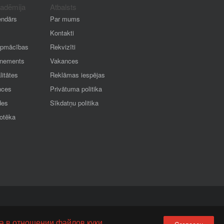
kadēmija
Atbalsts
endārs
Par mums
Kontakti
apmācības
Rekvizīti
nements
Vakances
litātes
Reklāmas iespējas
nces
Privātuma politika
des
Sīkdatņu politika
iotēka
а в отношении файлов куки.