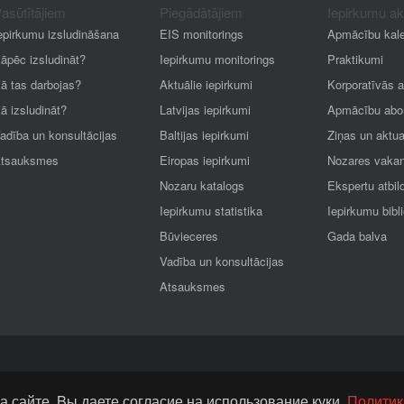
asūtītājiem
Piegādātājiem
Iepirkumu a
epirkumu izsludināšana
EIS monitorings
Apmācību kal
āpēc izsludināt?
Iepirkumu monitorings
Praktikumi
ā tas darbojas?
Aktuālie iepirkumi
Korporatīvās 
ā izsludināt?
Latvijas iepirkumi
Apmācību abo
adība un konsultācijas
Baltijas iepirkumi
Ziņas un aktua
tsauksmes
Eiropas iepirkumi
Nozares vaka
Nozaru katalogs
Ekspertu atbil
Iepirkumu statistika
Iepirkumu bibl
Būvieceres
Gada balva
Vadība un konsultācijas
Atsauksmes
а сайте, Bы даете согласие на использование куки.
Политик