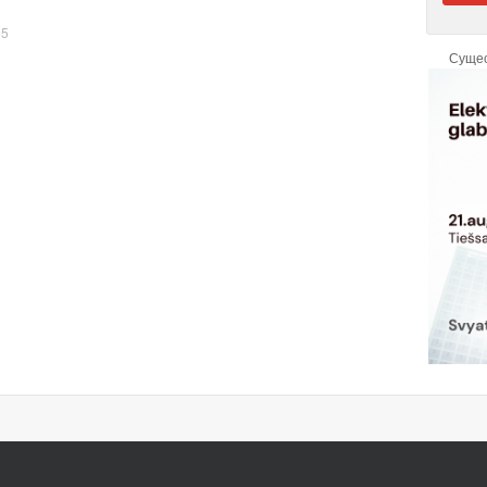
55
Суще