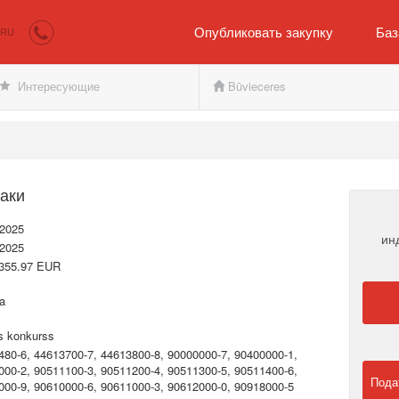
irkumi.lv
Покупателю и продавцу
Опубликовать закупку
Баз
RU
Интересующие
Būvieceres
аки
.2025
ин
.2025
355.97 EUR
a
s konkurss
480-6, 44613700-7, 44613800-8, 90000000-7, 90400000-1,
000-2, 90511100-3, 90511200-4, 90511300-5, 90511400-6,
Пода
000-9, 90610000-6, 90611000-3, 90612000-0, 90918000-5