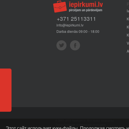
P
I
+371 25113311
K
info@iepirkumi.lv
K
Darba dienās 09:00 - 18:00
K
V
A
Отзывы
© 2007–2016 Iepirkumi.lv. Все права защищены.
Перепубликация информации запрещена
Этот сайт использует куки-файлы. Продолжая смотреть н