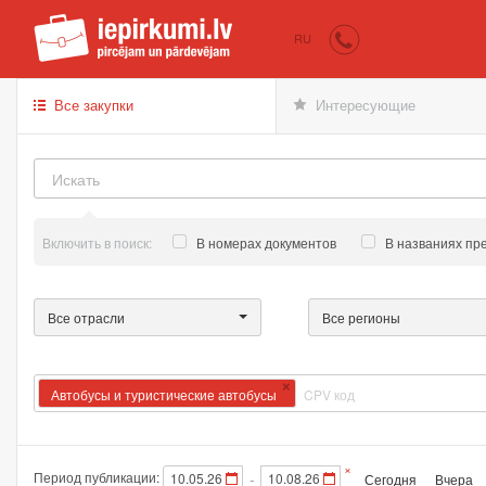
iepirkumi.lv
Пок
RU
Все закупки
Интересующие
Включить в поиск:
В номерах документов
В названиях пр
Все отрасли
Все регионы
×
Автобусы и туристические автобусы
×
Период публикации:
-
Сегодня
Вчера