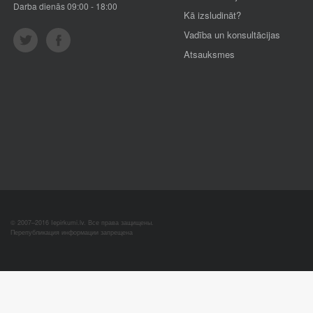
Darba dienās 09:00 - 18:00
Kā izsludināt?
Vadība un konsultācijas
Atsauksmes
© 2007–2016 Iepirkumi.lv. Все права защищены.
Перепубликация информации запрещена