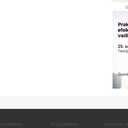
D
asūtītājiem
Piegādātājiem
Iepirkumu a