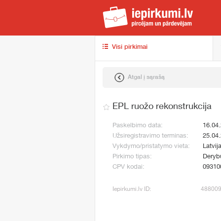
iep
Visi pirkimai
Atgal į sąrašą
EPL ruožo rekonstrukcija
Paskelbimo data:
16.04
Užsiregistravimo terminas:
25.04
Vykdymo/pristatymo vieta:
Latvij
Pirkimo tipas:
Deryb
CPV kodai:
09310
Iepirkumi.lv ID:
48800