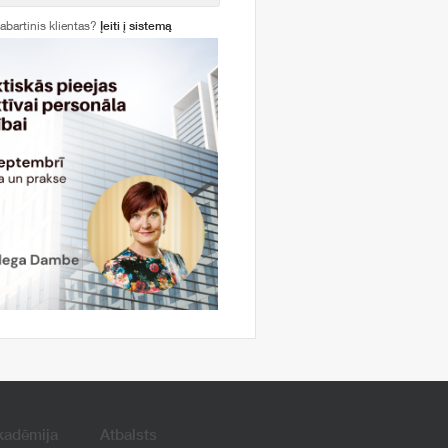
abartinis klientas?
Įeiti į sistemą
kadēmija
Atbalsts