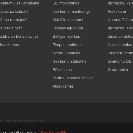
epirkumu izsludināšana
EIS monitorings
Apmācību kal
āpēc izsludināt?
Iepirkumu monitorings
Praktikumi
ā tas darbojas?
Aktuālie iepirkumi
Korporatīvās 
ā izsludināt?
Latvijas iepirkumi
Apmācību ab
adība un konsultācijas
Baltijas iepirkumi
Ziņas un aktua
tsauksmes
Eiropas iepirkumi
Nozares vaka
Nozaru katalogs
Ekspertu atbil
Iepirkumu statistika
Iepirkumu bibl
Būvieceres
Gada balva
Vadība un konsultācijas
Atsauksmes
um“ leidimo griežtai draudžiama. SIA
atsiradusius dėl internetinėje