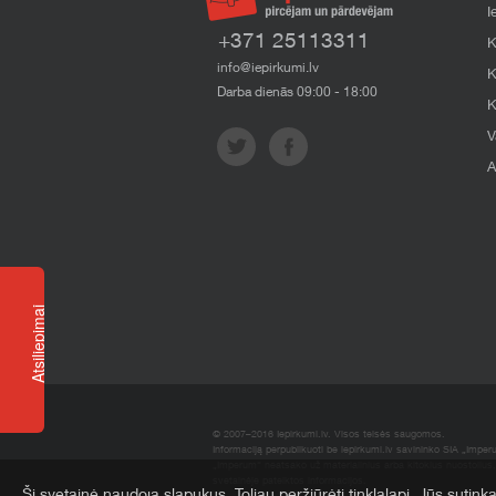
I
+371 25113311
K
info@iepirkumi.lv
K
Darba dienās 09:00 - 18:00
K
V
A
Atsiliepimai
© 2007–2016 Iepirkumi.lv. Visos teisės saugomos.
Informaciją perpublikuoti be iepirkumi.lv savininko SIA „Imper
„Imperum“ neatsako už materialinius arba kitokius nuostolius, 
svetainėje pateiktos informacijos.