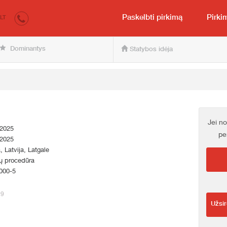
irkumi.lv
Pirkėjui ir pardavėjui
Paskelbti pirkimą
Pirki
LT
Dominantys
Statybos idėja
Jei no
.2025
pe
.2025
a, Latvija, Latgale
ų procedūra
000-5
99
Užsir