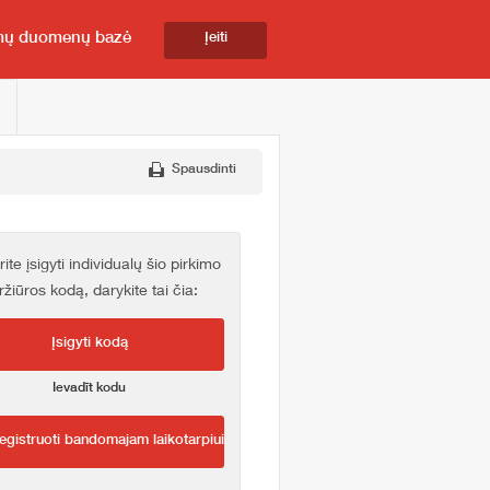
mų duomenų bazė
Įeiti
Spausdinti
rite įsigyti individualų šio pirkimo
ržiūros kodą, darykite tai čia:
Įsigyti kodą
Ievadīt kodu
egistruoti bandomajam laikotarpiui