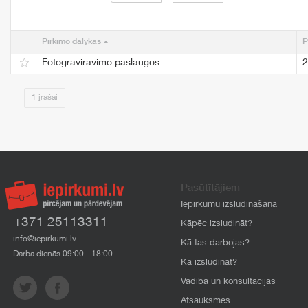
Pirkimo dalykas
P
Fotograviravimo paslaugos
2
1 įrašai
Pasūtītājiem
Iepirkumu izsludināšana
+371 25113311
Kāpēc izsludināt?
info@iepirkumi.lv
Kā tas darbojas?
Darba dienās 09:00 - 18:00
Kā izsludināt?
Vadība un konsultācijas
Atsauksmes