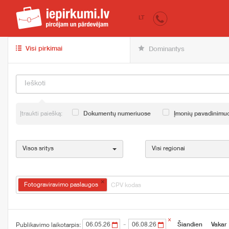
iepirkumi.lv
Pirk
LT
Visi pirkimai
Dominantys
Įtraukti paiešką:
Dokumentų numeriuose
Įmonių pavadinimu
Visos sritys
Visi regionai
×
Fotograviravimo paslaugos
×
-
Šiandien
Vakar
Publikavimo laikotarpis: