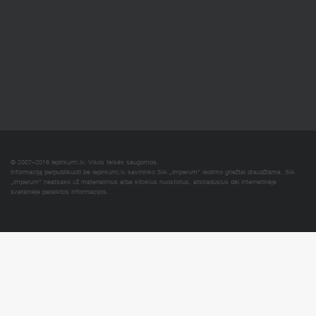
© 2007–2016 Iepirkumi.lv. Visos teisės saugomos.
Informaciją perpublikuoti be iepirkumi.lv savininko SIA „Imperum“ leidimo griežtai draudžiama. SIA
„Imperum“ neatsako už materialinius arba kitokius nuostolius, atsiradusius dėl internetinėje
svetainėje pateiktos informacijos.