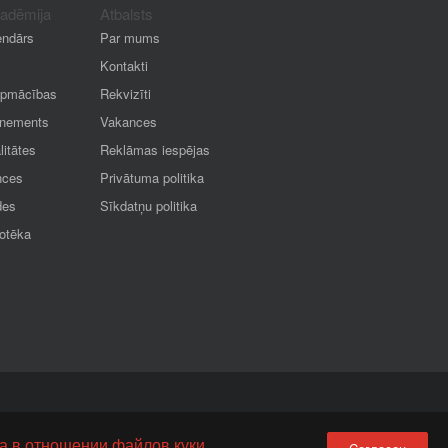
kadēmija
Atbalsts
endārs
Par mums
Kontakti
apmācības
Rekvizīti
nements
Vakances
litātes
Reklāmas iespējas
nces
Privātuma politika
des
Sīkdatņu politika
iotēka
а в отношении файлов куки.