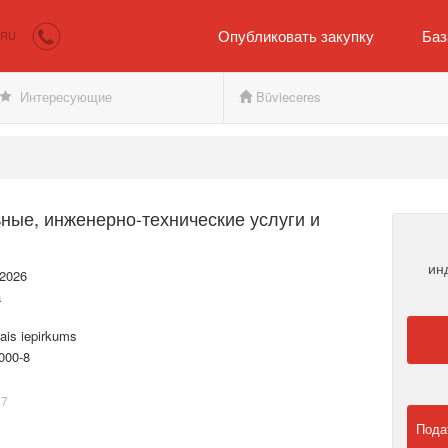
irkumi.lv
Покупателю и продавцу
Опубликовать закупку
Баз
RU
Интересующие
Būvieceres
ные, инженерно-технические услуги и
ин
.2026
a
ais iepirkums
000-8
07
Пода