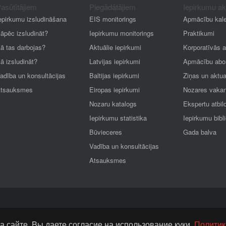
asūtītājiem
Piegādātājiem
Iepirkumu a
epirkumu izsludināšana
EIS monitorings
Apmācību kal
āpēc izsludināt?
Iepirkumu monitorings
Praktikumi
ā tas darbojas?
Aktuālie iepirkumi
Korporatīvās 
ā izsludināt?
Latvijas iepirkumi
Apmācību abo
adība un konsultācijas
Baltijas iepirkumi
Ziņas un aktua
tsauksmes
Eiropas iepirkumi
Nozares vaka
Nozaru katalogs
Ekspertu atbil
Iepirkumu statistika
Iepirkumu bibl
Būvieceres
Gada balva
Vadība un konsultācijas
Atsauksmes
а сайте, Bы даете согласие на использование куки.
Политик