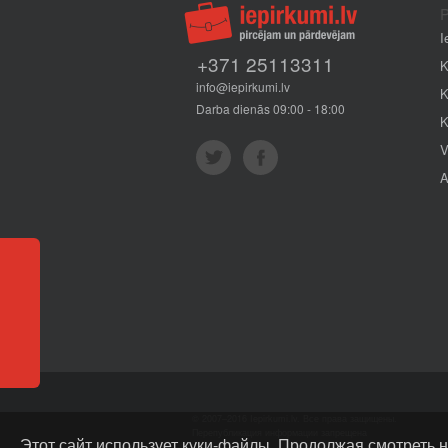
P
I
+371 25113311
K
info@iepirkumi.lv
K
Darba dienās 09:00 - 18:00
K
V
A
Отзывы
© 2007–2016 Iepirkumi.lv. Все права защищены.
Перепубликация информации запрещена
Этот сайт использует куки-файлы. Продолжая смотреть н