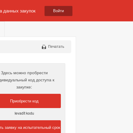
а данных закупок
Войти
Печатать
Здесь можно пробрести
дивидуальный код доступа к
закупке:
Приобрести код
Ievadīt kodu
ть заявку на испытательный срок