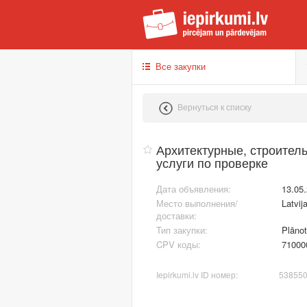
iep
Все закупки
Вернуться к списку
Архитектурные, строитель
услуги по проверке
Дата объявления:
13.05
Место выполнения/
Latvij
доставки:
Тип закупки:
Plānot
CPV коды:
71000
Iepirkumi.lv ID номер:
53855