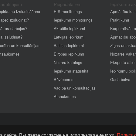
asūtītājiem
Piegādātājiem
Iepirkumu a
epirkumu izsludināšana
EIS monitorings
Apmācību kal
āpēc izsludināt?
Iepirkumu monitorings
Praktikumi
ā tas darbojas?
Aktuālie iepirkumi
Korporatīvās 
ā izsludināt?
Latvijas iepirkumi
Apmācību abo
adība un konsultācijas
Baltijas iepirkumi
Ziņas un aktua
tsauksmes
Eiropas iepirkumi
Nozares vaka
Nozaru katalogs
Ekspertu atbil
Iepirkumu statistika
Iepirkumu bibl
Būvieceres
Gada balva
Vadība un konsultācijas
Atsauksmes
а сайте, Bы даете согласие на использование куки.
Политик