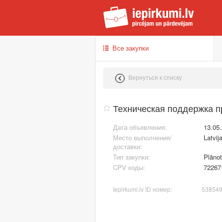
iep
Все закупки
Вернуться к списку
Техническая поддержка п
Дата объявления:
13.05
Место выполнения/
Latvij
доставки:
Тип закупки:
Plānot
CPV коды:
72267
Iepirkumi.lv ID номер:
53854