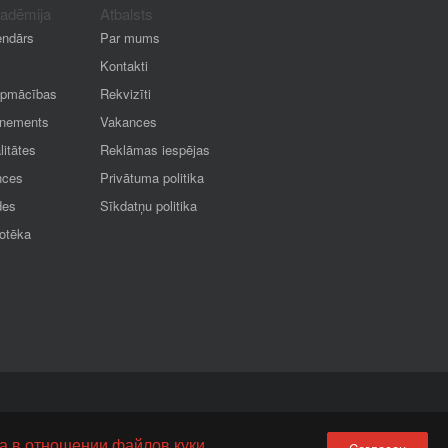
kadēmija
Atbalsts
endārs
Par mums
Kontakti
apmācības
Rekvizīti
nements
Vakances
litātes
Reklāmas iespējas
nces
Privātuma politika
des
Sīkdatņu politika
iotēka
а в отношении файлов куки.