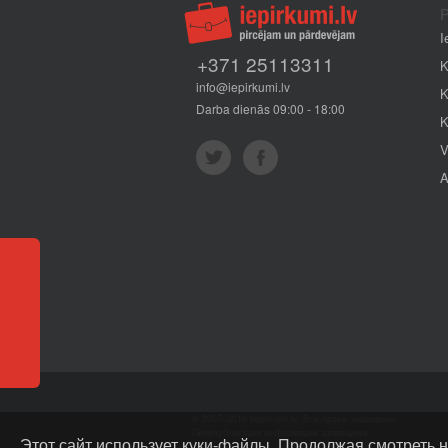
P
I
+371 25113311
K
info@iepirkumi.lv
K
Darba dienās 09:00 - 18:00
K
V
A
Отзывы
© 2007–2016 Iepirkumi.lv. Все права защищены.
Перепубликация информации запрещена
Этот сайт использует куки-файлы. Продолжая смотреть н