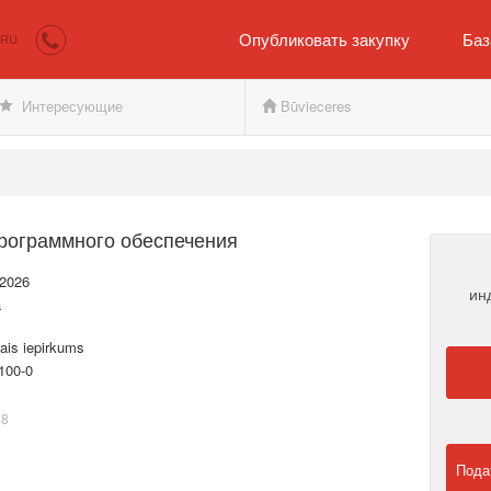
irkumi.lv
Покупателю и продавцу
Опубликовать закупку
Баз
RU
Интересующие
Būvieceres
рограммного обеспечения
.2026
ин
a
ais iepirkums
100-0
98
Пода