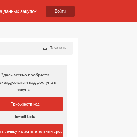
а данных закупок
Войти
Печатать
Здесь можно пробрести
дивидуальный код доступа к
закупке:
Приобрести код
Ievadīt kodu
ть заявку на испытательный срок