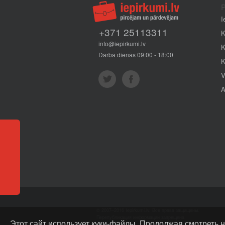
P
I
+371 25113311
K
info@iepirkumi.lv
K
Darba dienās 09:00 - 18:00
K
V
A
Отзывы
© 2007–2016 Iepirkumi.lv. Все права защищены.
Перепубликация информации запрещена
Этот сайт использует куки-файлы. Продолжая смотреть н