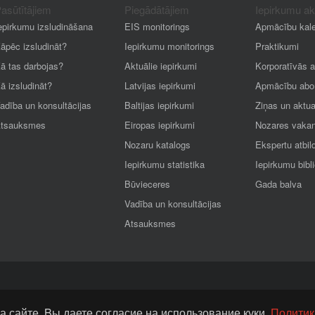
asūtītājiem
Piegādātājiem
Iepirkumu a
epirkumu izsludināšana
EIS monitorings
Apmācību kal
āpēc izsludināt?
Iepirkumu monitorings
Praktikumi
ā tas darbojas?
Aktuālie iepirkumi
Korporatīvās 
ā izsludināt?
Latvijas iepirkumi
Apmācību abo
adība un konsultācijas
Baltijas iepirkumi
Ziņas un aktua
tsauksmes
Eiropas iepirkumi
Nozares vaka
Nozaru katalogs
Ekspertu atbil
Iepirkumu statistika
Iepirkumu bibl
Būvieceres
Gada balva
Vadība un konsultācijas
Atsauksmes
а сайте, Bы даете согласие на использование куки.
Политик