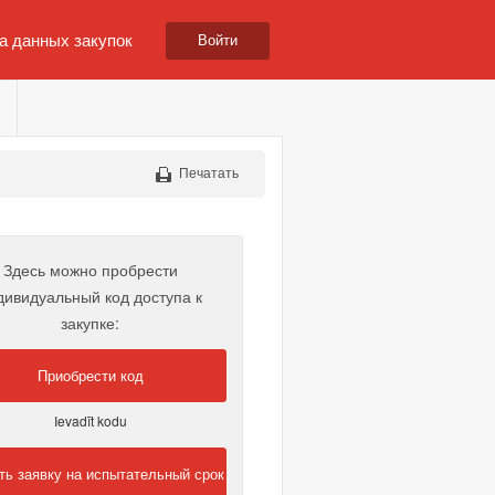
а данных закупок
Войти
Печатать
Здесь можно пробрести
дивидуальный код доступа к
закупке:
Приобрести код
Ievadīt kodu
ть заявку на испытательный срок