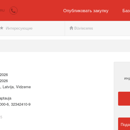
irkumi.lv
Покупателю и продавцу
Опубликовать закупку
Баз
RU
Интересующие
Būvieceres
.2026
ин
.2026
a, Latvija, Vidzeme
aptauja
000-6, 32342410-9
95
Пода