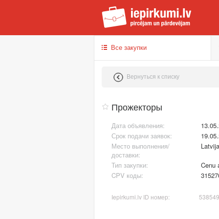
iep
Все закупки
Вернуться к списку
Прожекторы
Дата объявления:
13.05
Срок подачи заявок:
19.05
Место выполнения/
Latvij
доставки:
Тип закупки:
Cenu 
CPV коды:
31527
Iepirkumi.lv ID номер:
53854