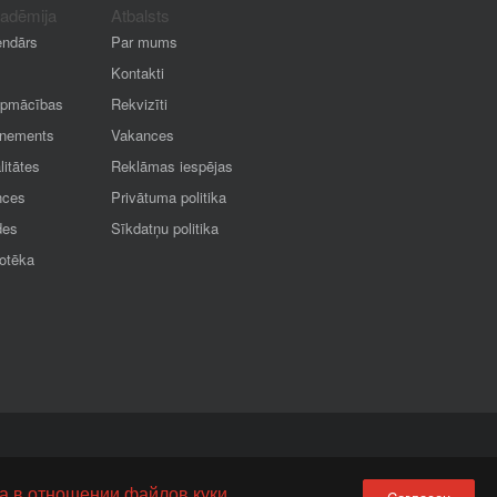
kadēmija
Atbalsts
endārs
Par mums
Kontakti
apmācības
Rekvizīti
nements
Vakances
litātes
Reklāmas iespējas
nces
Privātuma politika
des
Sīkdatņu politika
iotēka
а в отношении файлов куки.