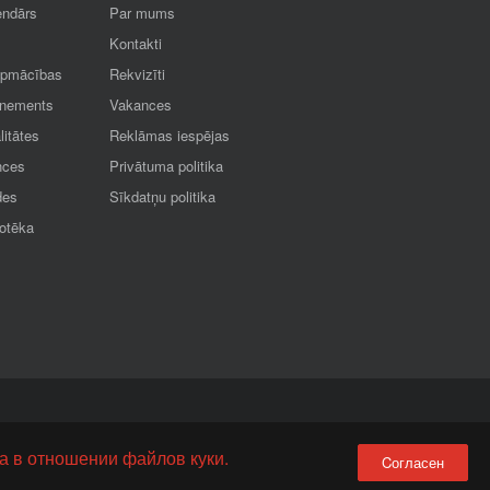
endārs
Par mums
Kontakti
apmācības
Rekvizīti
nements
Vakances
litātes
Reklāmas iespējas
nces
Privātuma politika
des
Sīkdatņu politika
iotēka
а в отношении файлов куки.
Cогласен