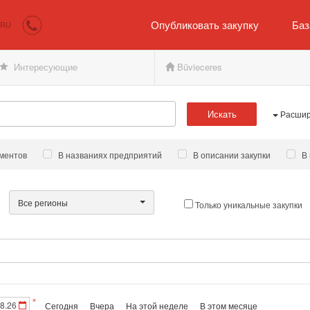
irkumi.lv
Покупателю и продавцу
Опубликовать закупку
Баз
RU
Интересующие
Būvieceres
Искать
Расшир
ментов
В названиях предприятий
В описании закупки
В 
Все регионы
Только уникальные закупки
×
Сегодня
Вчера
На этой неделе
В этом месяце