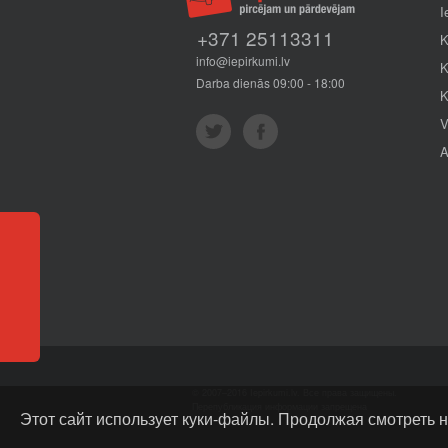
I
+371 25113311
K
info@iepirkumi.lv
K
Darba dienās 09:00 - 18:00
K
V
A
Отзывы
© 2007–2016 Iepirkumi.lv. Все права защищены.
Перепубликация информации запрещена
Этот сайт использует куки-файлы. Продолжая смотреть н