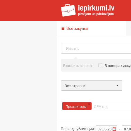
iep
Все закупки
Включить в поиск:
В номерах доку
Все отрасли
×
Прожекторы
Период публикации:
-