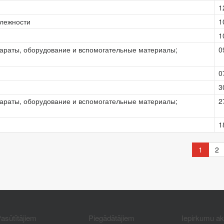
1
длежности
1
1
араты, оборудование и вспомогательные материалы;
0
0
3
араты, оборудование и вспомогательные материалы;
2
1
1
2
asūtītājiem
Piegādātājiem
Iepirkumu a