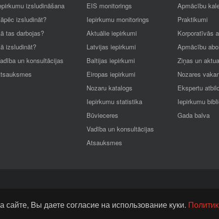
epirkumu izsludināšana
EIS monitorings
Apmācību kal
āpēc izsludināt?
Iepirkumu monitorings
Praktikumi
ā tas darbojas?
Aktuālie iepirkumi
Korporatīvās 
ā izsludināt?
Latvijas iepirkumi
Apmācību abo
adība un konsultācijas
Baltijas iepirkumi
Ziņas un aktua
tsauksmes
Eiropas iepirkumi
Nozares vaka
Nozaru katalogs
Ekspertu atbil
Iepirkumu statistika
Iepirkumu bibl
Būvieceres
Gada balva
Vadība un konsultācijas
Atsauksmes
а сайте, Bы даете согласие на использование куки.
Политик