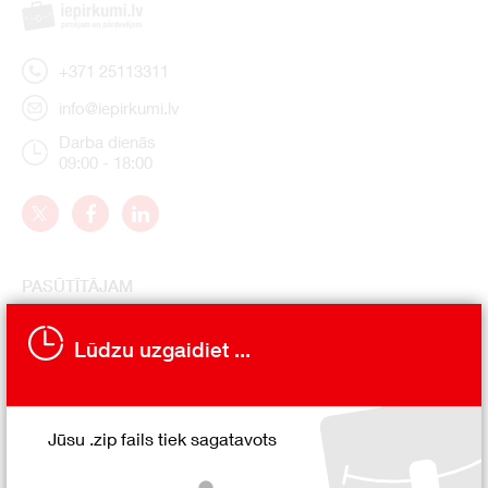
+371 25113311
info@iepirkumi.lv
Darba dienās
09:00 - 18:00
PASŪTĪTĀJAM
Iepirkumu izsludināšana
Lūdzu uzgaidiet ...
Kāpēc izsludināt?
Kā tas darbojas?
Kā izsludināt?
Jūsu .zip fails tiek sagatavots
Vadība un konsultācijas
Atsauksmes