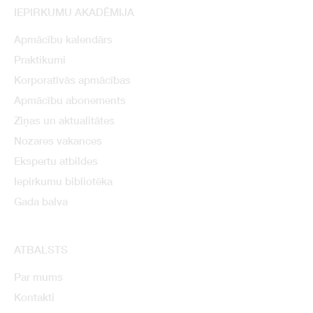
IEPIRKUMU AKADĒMIJA
Apmācību kalendārs
Praktikumi
Korporatīvās apmācības
Apmācību abonements
Ziņas un aktualitātes
Nozares vakances
Ekspertu atbildes
Iepirkumu bibliotēka
Gada balva
ATBALSTS
Par mums
Kontakti