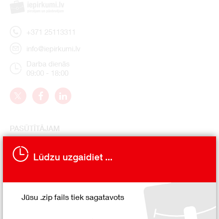
+371 25113311
info@iepirkumi.lv
Darba dienās
09:00 - 18:00
PASŪTĪTĀJAM
Iepirkumu izsludināšana
Lūdzu uzgaidiet ...
Kāpēc izsludināt?
Kā tas darbojas?
Kā izsludināt?
Jūsu .zip fails tiek sagatavots
Vadība un konsultācijas
Atsauksmes