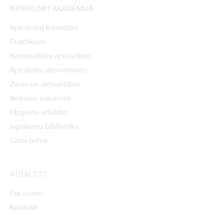
IEPIRKUMU AKADĒMIJA
Apmācību kalendārs
Praktikumi
Korporatīvās apmācības
Apmācību abonements
Ziņas un aktualitātes
Nozares vakances
Ekspertu atbildes
Iepirkumu bibliotēka
Gada balva
ATBALSTS
Par mums
Kontakti