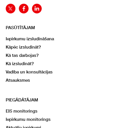
PASŪTĪTĀJAM
Iepirkumu izsludināšana
Kāpēc izsludināt?
Kā tas darbojas?
Kā izsludināt?
Vadība un konsultācijas
Atsauksmes
PIEGĀDĀTĀJAM
EIS monitorings
Iepirkumu monitorings
Aktuālie iepirkumi