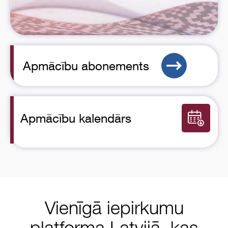
Apmācību abonements
Apmācību kalendārs
Vienīgā iepirkumu
platforma Latvijā, kas