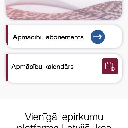
Apmācību abonements
Apmācību kalendārs
Vienīgā iepirkumu
platforma Latvijā, kas