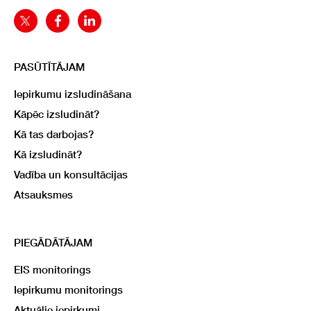
PASŪTĪTĀJAM
Iepirkumu izsludināšana
Kāpēc izsludināt?
Kā tas darbojas?
Kā izsludināt?
Vadība un konsultācijas
Atsauksmes
PIEGĀDĀTĀJAM
EIS monitorings
Iepirkumu monitorings
Aktuālie iepirkumi