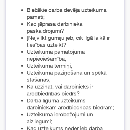
Biežākie darba devēja uzteikuma
pamati;
Kad jāprasa darbinieka
paskaidrojumi?
[Ne]vilkt gumiju jeb, cik ilgā laikā ir
tiesības uzteikt?
Uzteikuma pamatojuma
nepieciešamība;
Uzteikuma termiņi;
Uzteikuma paziņošana un spēkā
stāšanās;
Kā uzzināt, vai darbinieks ir
arodbiedrības biedrs?
Darba līguma uzteikums
darbiniekam arodbiedrības biedram;
Uzteikuma ierobežojumi un
aizliegumi;
Kad uzteikums neder jeb darba