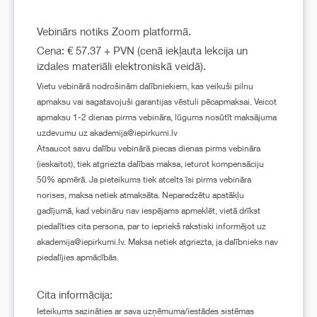
Vebinārs notiks Zoom platformā.
Cena: € 57.37 + PVN (cenā iekļauta lekcija un
izdales materiāli elektroniskā veidā).
Vietu vebinārā nodrošinām dalībniekiem, kas veikuši pilnu
apmaksu vai sagatavojuši garantijas vēstuli pēcapmaksai. Veicot
apmaksu 1-2 dienas pirms vebināra, lūgums nosūtīt maksājuma
uzdevumu uz akademija@iepirkumi.lv
Atsaucot savu dalību vebinārā piecas dienas pirms vebināra
(ieskaitot), tiek atgriezta dalības maksa, ieturot kompensāciju
50% apmērā. Ja pieteikums tiek atcelts īsi pirms vebināra
norises, maksa netiek atmaksāta. Neparedzētu apstākļu
gadījumā, kad vebināru nav iespējams apmeklēt, vietā drīkst
piedalīties cita persona, par to iepriekš rakstiski informējot uz
akademija@iepirkumi.lv. Maksa netiek atgriezta, ja dalībnieks nav
piedalījies apmācībās.
Cita informācija:
Ieteikums sazināties ar sava uzņēmuma/iestādes sistēmas