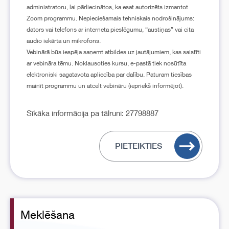
administratoru, lai pārliecinātos, ka esat autorizēts izmantot
Zoom programmu. Nepieciešamais tehniskais nodrošinājums:
dators vai telefons ar interneta pieslēgumu, “austiņas” vai cita
audio iekārta un mikrofons.
Vebinārā būs iespēja saņemt atbildes uz jautājumiem, kas saistīti
ar vebināra tēmu. Noklausoties kursu, e-pastā tiek nosūtīta
elektroniski sagatavota apliecība par dalību. Paturam tiesības
mainīt programmu un atcelt vebināru (iepriekš informējot).
Sīkāka informācija pa tālruni: 27798887
PIETEIKTIES
Meklēšana