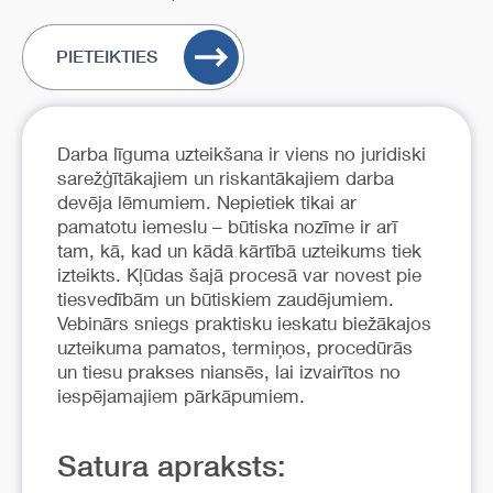
PIETEIKTIES
Darba līguma uzteikšana ir viens no juridiski
sarežģītākajiem un riskantākajiem darba
devēja lēmumiem. Nepietiek tikai ar
pamatotu iemeslu – būtiska nozīme ir arī
tam, kā, kad un kādā kārtībā uzteikums tiek
izteikts. Kļūdas šajā procesā var novest pie
tiesvedībām un būtiskiem zaudējumiem.
Vebinārs sniegs praktisku ieskatu biežākajos
uzteikuma pamatos, termiņos, procedūrās
un tiesu prakses niansēs, lai izvairītos no
iespējamajiem pārkāpumiem.
Satura apraksts: