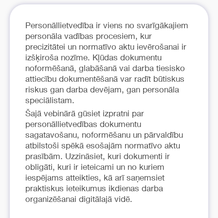
Personāllietvedība ir viens no svarīgākajiem
personāla vadības procesiem, kur
precizitātei un normatīvo aktu ievērošanai ir
izšķiroša nozīme. Kļūdas dokumentu
noformēšanā, glabāšanā vai darba tiesisko
attiecību dokumentēšanā var radīt būtiskus
riskus gan darba devējam, gan personāla
speciālistam.
Šajā vebinārā gūsiet izpratni par
personāllietvedības dokumentu
sagatavošanu, noformēšanu un pārvaldību
atbilstoši spēkā esošajām normatīvo aktu
prasībām. Uzzināsiet, kuri dokumenti ir
obligāti, kuri ir ieteicami un no kuriem
iespējams atteikties, kā arī saņemsiet
praktiskus ieteikumus ikdienas darba
organizēšanai digitālajā vidē.