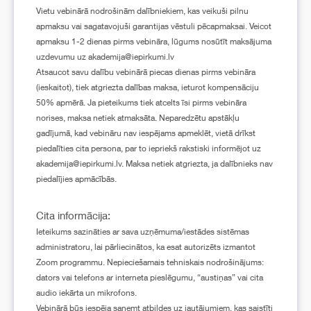
Vietu vebinārā nodrošinām dalībniekiem, kas veikuši pilnu
apmaksu vai sagatavojuši garantijas vēstuli pēcapmaksai. Veicot
apmaksu 1-2 dienas pirms vebināra, lūgums nosūtīt maksājuma
uzdevumu uz akademija@iepirkumi.lv
Atsaucot savu dalību vebinārā piecas dienas pirms vebināra
(ieskaitot), tiek atgriezta dalības maksa, ieturot kompensāciju
50% apmērā. Ja pieteikums tiek atcelts īsi pirms vebināra
norises, maksa netiek atmaksāta. Neparedzētu apstākļu
gadījumā, kad vebināru nav iespējams apmeklēt, vietā drīkst
piedalīties cita persona, par to iepriekš rakstiski informējot uz
akademija@iepirkumi.lv. Maksa netiek atgriezta, ja dalībnieks nav
piedalījies apmācībās.
Cita informācija:
Ieteikums sazināties ar sava uzņēmuma/iestādes sistēmas
administratoru, lai pārliecinātos, ka esat autorizēts izmantot
Zoom programmu. Nepieciešamais tehniskais nodrošinājums:
dators vai telefons ar interneta pieslēgumu, “austiņas” vai cita
audio iekārta un mikrofons.
Vebinārā būs iespēja saņemt atbildes uz jautājumiem, kas saistīti