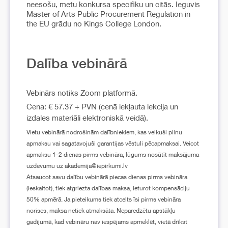
neesošu, metu konkursa specifiku un citās. Ieguvis
Master of Arts Public Procurement Regulation in
the EU grādu no Kings College London.
Dalība vebinārā
Vebinārs notiks Zoom platformā.
Cena: € 57.37 + PVN (cenā iekļauta lekcija un
izdales materiāli elektroniskā veidā).
Vietu vebinārā nodrošinām dalībniekiem, kas veikuši pilnu
apmaksu vai sagatavojuši garantijas vēstuli pēcapmaksai. Veicot
apmaksu 1-2 dienas pirms vebināra, lūgums nosūtīt maksājuma
uzdevumu uz akademija@iepirkumi.lv
Atsaucot savu dalību vebinārā piecas dienas pirms vebināra
(ieskaitot), tiek atgriezta dalības maksa, ieturot kompensāciju
50% apmērā. Ja pieteikums tiek atcelts īsi pirms vebināra
norises, maksa netiek atmaksāta. Neparedzētu apstākļu
gadījumā, kad vebināru nav iespējams apmeklēt, vietā drīkst