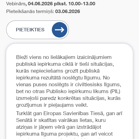
Vebinārs
, 04.06.2026 plkst. 10.00-13.00
Pieteikšanās termiņš:
03.06.2026
PIETEIKTIES
Bieži viens no lielākajiem izaicinājumiem
publiskā iepirkuma ciklā ir tieši situācijas,
kurās nepieciešams grozīt publiskā
iepirkuma rezultātā noslēgtu līgumu. No
vienas puses noslēgts ir civiltiesisks līgums,
bet no otras Publisko iepirkumu likums (PIL)
izsmeļoši paredz konkrētas situācijas, kurās
grozījumus ir pieļaujams veikt.
Turklāt gan Eiropas Savienības Tiesā, gan arī
Senātā ir skatītas vairākas lietas, kuru
atziņas ir jāņem vērā gan izstrādājot
iepirkuma līguma projektu, gan arī veicot