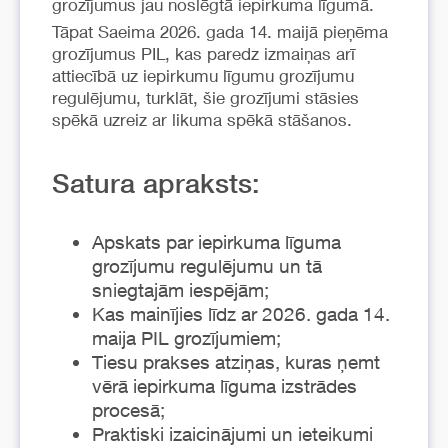
grozījumus jau noslēgtā iepirkuma līgumā.
Tāpat Saeima 2026. gada 14. maijā pieņēma
grozījumus PIL, kas paredz izmaiņas arī
attiecībā uz iepirkumu līgumu grozījumu
regulējumu, turklāt, šie grozījumi stāsies
spēkā uzreiz ar likuma spēkā stāšanos.
Satura apraksts:
Apskats par iepirkuma līguma
grozījumu regulējumu un tā
sniegtajām iespējām;
Kas mainījies līdz ar 2026. gada 14.
maija PIL grozījumiem;
Tiesu prakses atziņas, kuras ņemt
vērā iepirkuma līguma izstrādes
procesā;
Praktiski izaicinājumi un ieteikumi