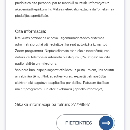
piedalīties cita persona, par to iepriekš rakstiski informējot uz
akademija@iepirkumi.lv. Maksa netiek atgriezta, ja dalībnieks nav
piedalījies apmācībās.
Cita informācija:
Ieteikums sazināties ar sava uzņēmuma/iestādes sistēmas
administratoru, lai pārliecinātos, ka esat autorizēts izmantot
Zoom programmu. Nepieciešamais tehniskais nodrošinājums:
dators vai telefons ar interneta pieslēgumu, “austiņas” vai cita
audio iekārta un mikrofons.
Vebinārā būs iespēja saņemt atbildes uz jautājumiem, kas saistīti
ar vebināra tēmu. Noklausoties kursu, e-pastā tiek nosūtīta
elektroniski sagatavota apliecība par dalību. Paturam tiesības
mainīt programmu un atcelt vebināru (iepriekš informējot).
Sīkāka informācija pa tālruni: 27798887
PIETEIKTIES