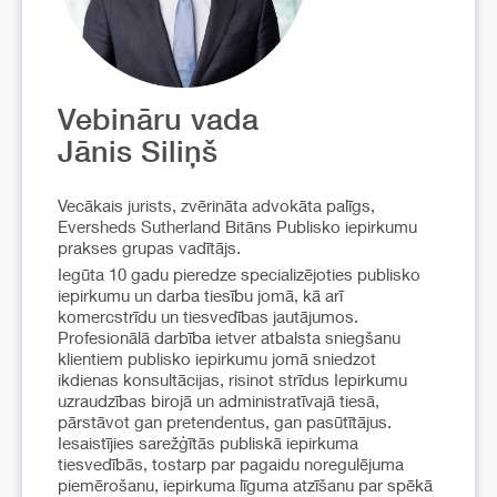
Vebināru vada
Jānis Siliņš
Vecākais jurists, zvērināta advokāta palīgs,
Eversheds Sutherland Bitāns Publisko iepirkumu
prakses grupas vadītājs.
Iegūta 10 gadu pieredze specializējoties publisko
iepirkumu un darba tiesību jomā, kā arī
komercstrīdu un tiesvedības jautājumos.
Profesionālā darbība ietver atbalsta sniegšanu
klientiem publisko iepirkumu jomā sniedzot
ikdienas konsultācijas, risinot strīdus Iepirkumu
uzraudzības birojā un administratīvajā tiesā,
pārstāvot gan pretendentus, gan pasūtītājus.
Iesaistījies sarežģītās publiskā iepirkuma
tiesvedībās, tostarp par pagaidu noregulējuma
piemērošanu, iepirkuma līguma atzīšanu par spēkā