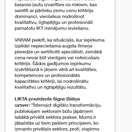
balanss ļautu izvairīties no riskiem, kas
saistīti ar pārlieku zemu cenu kritērija
dominanci, vienlaikus nodrošinot
kvalitatīvu, ilgtspējīgu un profesionāli
pamatotu IKT risinājumu ieviešanu.
VARAM piekrīt, ka situācijās, kur iepirkuma
izpildei nepieciešama augsta līmeņa
pieredze un sertificēti speciālisti, zemākā
cena nevar būt vienīgais vai noteicošais
kritērijs. Šādos gadījumos iepirkumu
izvērtēšanā ir jāņem vērā arī kvalitātes,
kompetences un profesionālās
kapacitātes kritēriji, lai nodrošinātu
kvalitatīvu un ilgtspējīgu rezultātu.
LIKTA prezidente Signe Bāliņa
“Īstenojot digitālo transformāciju,
uzsver:
publiskajam sektoram būtu jāpārņem
labākā privātā sektora prakse. Mums ir
jābalstās uz tiem pašiem principiem, ko
izmanto privātais sektors, proti, vispirms