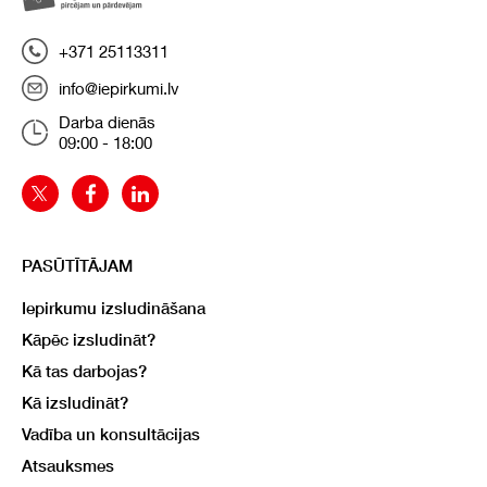
+371 25113311
info@iepirkumi.lv
Darba dienās
09:00 - 18:00
PASŪTĪTĀJAM
Iepirkumu izsludināšana
Kāpēc izsludināt?
Kā tas darbojas?
Kā izsludināt?
Vadība un konsultācijas
Atsauksmes