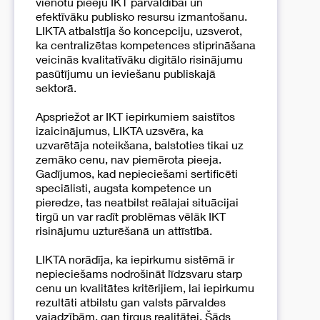
vienotu pieeju IKT pārvaldībai un
efektīvāku publisko resursu izmantošanu.
LIKTA atbalstīja šo koncepciju, uzsverot,
ka centralizētas kompetences stiprināšana
veicinās kvalitatīvāku digitālo risinājumu
pasūtījumu un ieviešanu publiskajā
sektorā.
Apspriežot ar IKT iepirkumiem saistītos
izaicinājumus, LIKTA uzsvēra, ka
uzvarētāja noteikšana, balstoties tikai uz
zemāko cenu, nav piemērota pieeja.
Gadījumos, kad nepieciešami sertificēti
speciālisti, augsta kompetence un
pieredze, tas neatbilst reālajai situācijai
tirgū un var radīt problēmas vēlāk IKT
risinājumu uzturēšanā un attīstībā.
LIKTA norādīja, ka iepirkumu sistēmā ir
nepieciešams nodrošināt līdzsvaru starp
cenu un kvalitātes kritērijiem, lai iepirkumu
rezultāti atbilstu gan valsts pārvaldes
vajadzībām, gan tirgus realitātei. Šāds