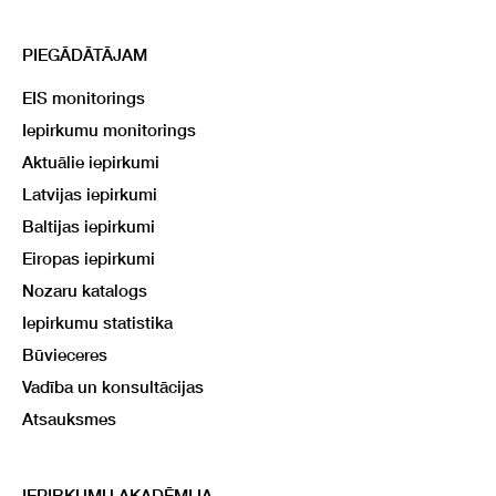
PIEGĀDĀTĀJAM
EIS monitorings
Iepirkumu monitorings
Aktuālie iepirkumi
Latvijas iepirkumi
Baltijas iepirkumi
Eiropas iepirkumi
Nozaru katalogs
Iepirkumu statistika
Būvieceres
Vadība un konsultācijas
Atsauksmes
IEPIRKUMU AKADĒMIJA