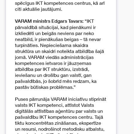
spēcīgus IKT kompetences centrus, kā arī
citi aktuālie jautājumi.
“IKT
VARAM ministrs Edgars Tavars:
pārvaldībā situācijai, kad pienākumi ir
izkliedēti un beigās neviens par neko
neatbild, ir pienākušas beigas – tā nevar
turpināties. Nepieciešama skaidra
struktūra un skaidri noteikta atbildība šajā
jomā. VARAM viedās administrācijas
kompetences ietvaros ir jāuzņemas
atbildība par IKT struktūru, izstrādi,
ieviešanu un drošību gan valstī, gan
pašvaldībās, jo šobrīd mēs redzam, ka
pastāv būtiskas problēmas.”
Puses pārrunāja VARAM iniciatīvu stiprināt
valsts IKT kompetenci, attīstot Valsts
digitālās attīstības aģentūru par valsts un
pašvaldību IKT kompetences centru. Tajā
tiktu koncentrētas zināšanas, ekspertīze
un resursi, nodrošinot metodisku atbalstu,