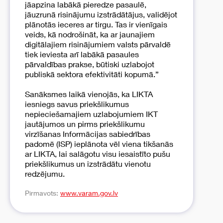
jāapzina labākā pieredze pasaulē,
jāuzrunā risinājumu izstrādātājus, validējot
plānotās ieceres ar tirgu. Tas ir vienīgais
veids, kā nodrošināt, ka ar jaunajiem
digitālajiem risinājumiem valsts pārvaldē
tiek ieviesta arī labākā pasaules
pārvaldības prakse, būtiski uzlabojot
publiskā sektora efektivitāti kopumā.”
Sanāksmes laikā vienojās, ka LIKTA
iesniegs savus priekšlikumus
nepieciešamajiem uzlabojumiem IKT
jautājumos un pirms priekšlikumu
virzīšanas Informācijas sabiedrības
padomē (ISP) ieplānota vēl viena tikšanās
ar LIKTA, lai salāgotu visu iesaistīto pušu
priekšlikumus un izstrādātu vienotu
redzējumu.
Pirmavots:
www.varam.gov.lv