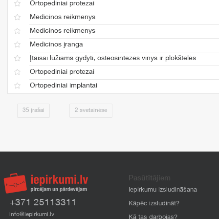
Ortopediniai protezai
Medicinos reikmenys
Medicinos reikmenys
Medicinos įranga
Įtaisai lūžiams gydyti, osteosintezės vinys ir plokštelės
Ortopediniai protezai
Ortopediniai implantai
35 įrašai
2 svetainėse
Pasūtītājiem
Iepirkumu izsludināšana
+371 25113311
Kāpēc izsludināt?
info@iepirkumi.lv
Kā tas darbojas?