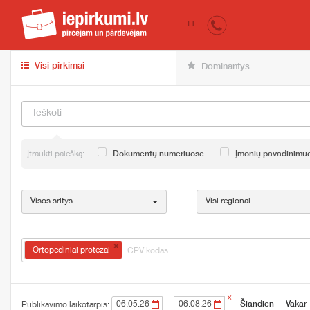
iepirkumi.lv
Pirk
LT
Visi pirkimai
Dominantys
Įtraukti paiešką:
Dokumentų numeriuose
Įmonių pavadinimu
Visos sritys
Visi regionai
×
Ortopediniai protezai
×
-
Šiandien
Vakar
Publikavimo laikotarpis: