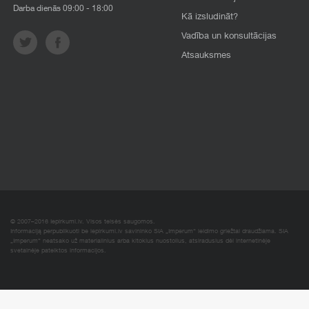
Darba dienās 09:00 - 18:00
Kā izsludināt?
Vadība un konsultācijas
Atsauksmes
© 2007–2016 Iepirkumi.lv. Visos teisės saugomos.
Informaciją perpublikuoti be iepirkumi.lv savininko SIA „Imperum“ leidimo griežtai draudžiama. SIA
„Imperum“ neatsako už materialinius arba kitokius nuostolius, atsiradusius dėl internetinėje
svetainėje pateiktos informacijos.